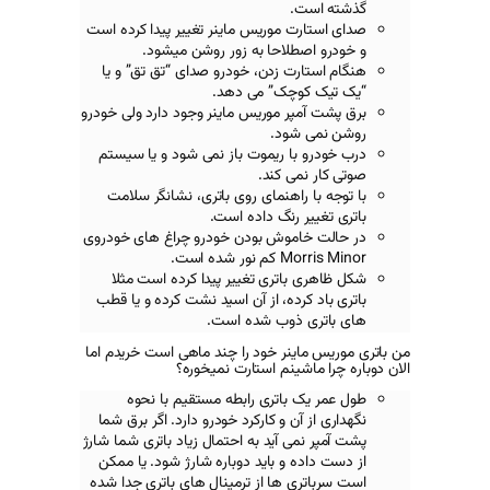
.
رت
موریس ماینر
تغییر پیدا کرده است
لاحا به زور روشن میشود.
ت زدن، خودرو صدای “تق تق” و یا
چک” می دهد.
ر موریس ماینر
وجود دارد ولی خودرو
ود.
ا ریموت باز نمی شود و یا سیستم
ی کند.
راهنمای روی باتری، نشانگر سلامت
 رنگ داده است.
موش بودن خودرو چراغ های خودروی
Mo
کم نور شده است.
اتری تغییر پیدا کرده است مثلا
ده، از آن اسید نشت کرده و یا قطب
ذوب شده است.
نر خود را چند ماهی است خریدم اما
ینم استارت نمیخوره؟
باتری رابطه مستقیم با نحوه
ن و کارکرد خودرو دارد. اگر برق شما
ی آید به احتمال زیاد باتری شما شارژ
 و باید دوباره شارژ شود. یا ممکن
 ها از ترمینال های باتری جدا شده