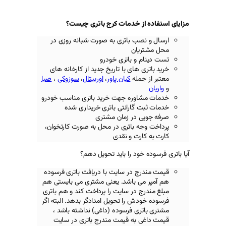
 خدمات کرج باتری چیست؟
 باتری به صورت شبانه روزی در
ن
 باتری خودرو
ای با تاریخ جدید از کارخانه های
له
کیان پاور
،
اوربیتال
،
سوزوکی
،
صبا
ره جهت خرید باتری مناسب خودرو
ارانتی باتری خریداری شده
در زمان مشتری
باتری در محل به صورت کارتخوان،
ت و نقدی
د را باید تحویل دهم؟
در سایت با دریافت باتری فرسوده
 باشد. یعنی مشتری می بایستی هم
در سایت را پرداخت کند و هم باتری
 را تحویل امدادگر بدهد. البته اگر
 فرسوده (داغی) نداشته باشد ،
ه قیمت مندرج باتری در سایت