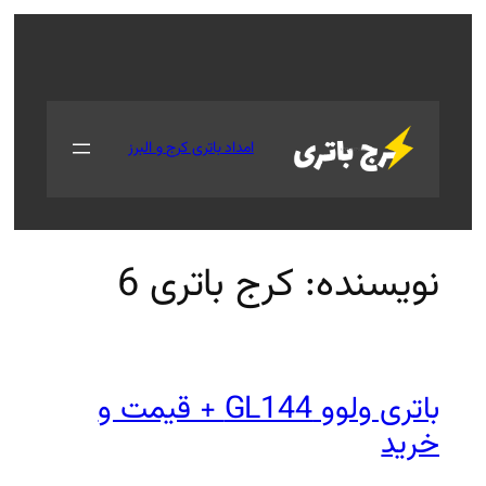
جستجو
امداد باتری کرج و البرز
کرج باتری 6
باتری ولوو GL144 + قیمت و