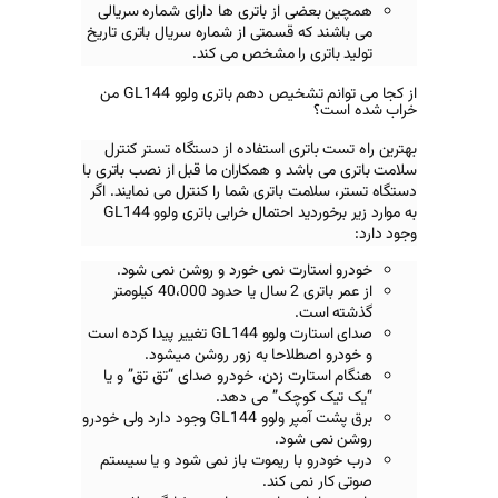
از باتری ها دارای شماره سریالی
 قسمتی از شماره سریال باتری تاریخ
 را مشخص می کند.
از کجا می توانم تشخیص دهم باتری ولوو GL144 من
ری استفاده از دستگاه تستر کنترل
د و همکاران ما قبل از نصب باتری با
باتری شما را کنترل می نمایند. اگر
ید احتمال خرابی باتری
ولوو GL144
رت نمی خورد و روشن نمی شود.
از عمر باتری 2 سال یا حدود 40،000 کیلومتر
.
رت
ولوو GL144
تغییر پیدا کرده است
لاحا به زور روشن میشود.
ت زدن، خودرو صدای “تق تق” و یا
چک” می دهد.
لوو GL144
وجود دارد ولی خودرو
ود.
ا ریموت باز نمی شود و یا سیستم
ی کند.