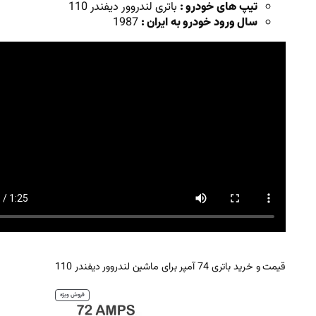
 :
باتری لندروور دیفندر 110
 به ایران :
1987
م
فروش ویژه
ح
ص