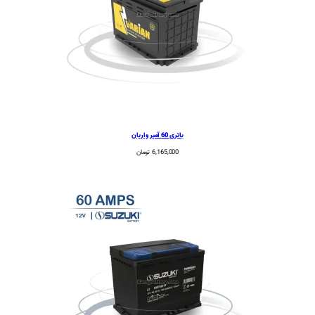
باتری 60 آمپر واریان
6,165,000
تومان