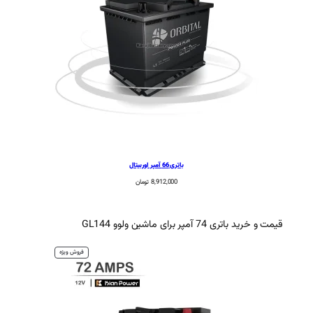
باتری 66 آمپر اوربیتال
8,912,000
تومان
م
فروش ویژه
ح
ص
و
ل
ت
خ
ف
ی