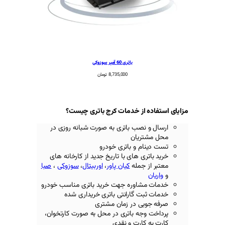
باتری 60 آمپر سوزوکی
8,735,000
تومان
 خدمات کرج باتری چیست؟
 باتری به صورت شبانه روزی در
ن
 باتری خودرو
ای با تاریخ جدید از کارخانه های
له
کیان پاور
،
اوربیتال
،
سوزوکی
،
صبا
ره جهت خرید باتری مناسب خودرو
ارانتی باتری خریداری شده
در زمان مشتری
باتری در محل به صورت کارتخوان،
ت و نقدی