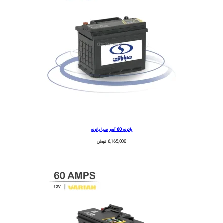
باتری 60 آمپر صبا باتری
6,165,000
تومان