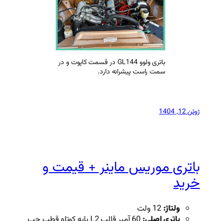
باتری ولوو GL144 در قسمت کاپوت و در
یشرانه دارد.
 ماینر + قیمت و