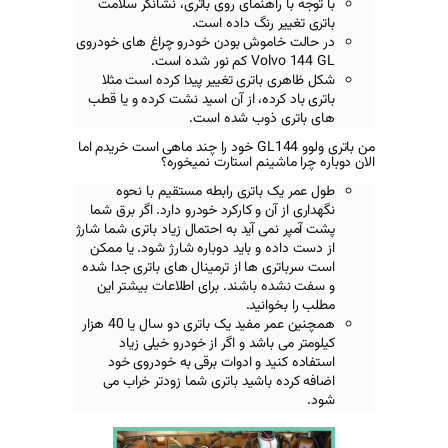
راهنمای روی باتری، نشانگر سلامت
 رنگ داده است.
موش بودن خودرو چراغ های خودروی
Vol
کم نور شده است.
اتری تغییر پیدا کرده است مثلا
ده، از آن اسید نشت کرده و یا قطب
ذوب شده است.
من باتری ولوو GL144 خود را چند ماهی است خریدم اما
ینم استارت نمیخوره؟
باتری رابطه مستقیم با نحوه
ن و کارکرد خودرو دارد. اگر برق شما
ی آید به احتمال زیاد باتری شما شارژ
 و باید دوباره شارژ شود. یا ممکن
 ها از ترمینال های باتری جدا شده
باشند. برای اطلاعات بیشتر این
نید.
همچنین عمر مفید یک باتری دو سال یا 40 هزار
اشد و اگر از خودرو خیلی زیاد
د و ادوات برقی به خودروی خود
باشید باتری شما زودتر خراب می