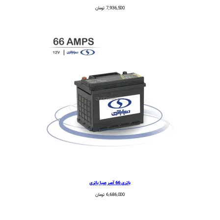
.
7,936,500
تومان
باتری 66 آمپر صبا باتری
6,686,000
تومان