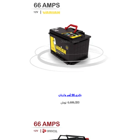
باتری 66 آمپر واریان
6,686,000
تومان