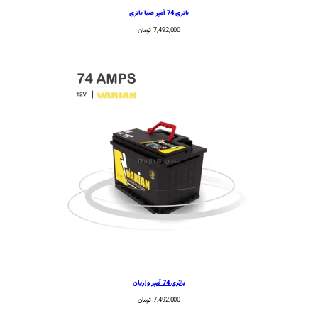
باتری 74 آمپر صبا باتری
7,492,000
تومان
باتری 74 آمپر واریان
7,492,000
تومان