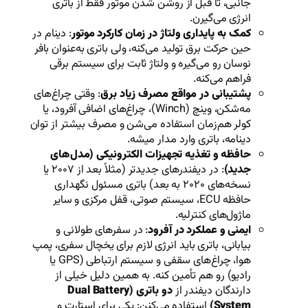
ز روشن شدن موتور فقط از باتری
ولتاژ در زمان کارکرد موتور
: دینام در
لید می‌کنه، ولی باتری به‌عنوان بافر
ه و ولتاژ ثابت برای سیستم برقی
اقع مصرف زیاد برق
: وقتی چراغ‌های
مه‌شکن، وینچ (Winch)، چراغ‌های اضافی آفرود، یا
ستفاده می‌شن و مصرف بیشتر از توان
ارد مدار میشه.
 تجهیزات الکترونیکی (مدل‌های
: در دیفندرهای جدیدتر (مثلاً بعد از ۲۰۰۷ یا
نسخه‌های ۲۰۲۰ به بعد) باتری مسئول نگهداری
ه ECU، سیستم صوتی، قفل مرکزی و سایر
ه.
در آفرود
: در سفرهای طولانی و
باید انرژی لازم برای یخچال سفری، پمپ
هوا، چراغ‌های سقفی و سیستم ارتباطی (GPS یا
مین کنه. به همین دلیل خیلی از
 از
دو باتری (Dual Battery
ده می‌کنن: یکی برای استارت و