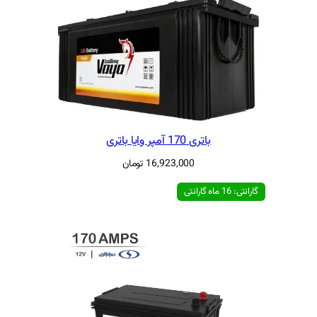
ا باتری
16,923,00
تومان