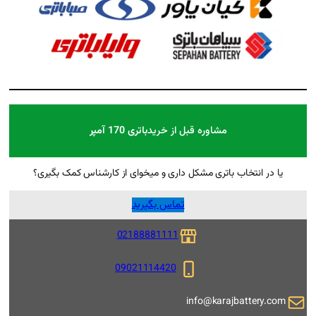
بل از خرید
باتری 170 آمپر
ل داری و میخوای از کارشناس کمک بگیری؟
تماس بگیرید
02188881111
09021114420
i