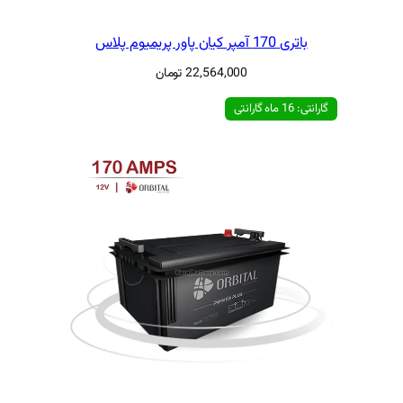
22,564,00
تومان