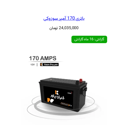
سوزوکی
24,035,00
تومان