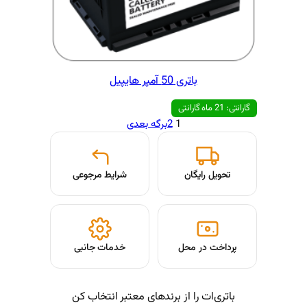
آمپر هایپیل
1
2
برگه بعدی
شرایط مرجوعی
حل
خدمات جانبی
از برندهای معتبر انتخاب کن