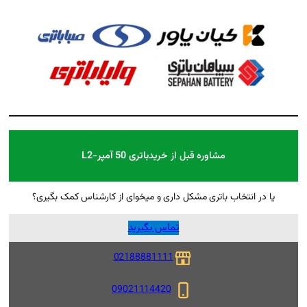
ل از خرید
باتری 50 آمپر-L2
ل داری و میخوای از کارشناس کمک بگیری؟
تماس بگیرید
02188881111
09021114420