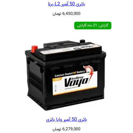
آمپر L2 برنا
6,450,000
تومان
ایا باتری
6,279,000
تومان