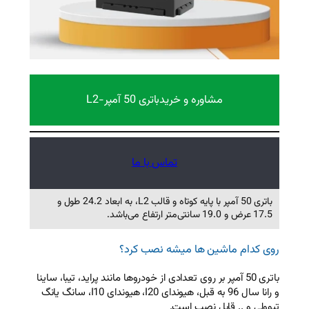
 خرید
باتری 50 آمپر-L2
تماس با ما
باتری 50 آمپر با پایه کوتاه و قالب L2، به ابعاد 24.2 طول و
میشه نصب کرد؟
وی تعدادی از خودروها مانند پراید، تیبا، ساینا
و رانا سال 96 به قبل، هیوندای I20، هیوندای I10، سانگ یانگ
است.