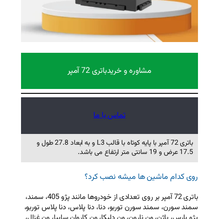
 و خرید
باتری 72 آمپر
تماس با ما
باتری 72 آمپر با پایه کوتاه با قالب L3 و به ابعاد 27.8 طول و
میشه نصب کرد؟
باتری 72 آمپر بر روی تعدادی از خودروها مانند پژو 405، سمند،
وربو، دنا، دنا پلاس، دنا پلاس توربو،
ن، ون دلیکا، ون کاروان سایپا، ون غزال،