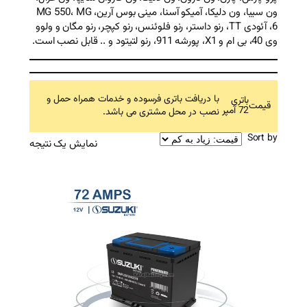
ون سیبا، ون دلیکا، آمیکو آسنا، مینی بوس آرین، MG 550، MG
نو داستر، رنو فلوئنس، رنو کپچر، رنو مگان و ولوو
ت باتری فرسوده و خدمات همراه حمل و
محل مشتری می باشد.
نمایش یک نتیجه