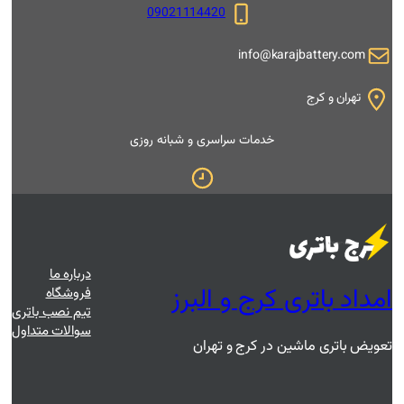
09021114420
i
 سراسری و شبانه روزی
درباره ما
و البرز
فروشگاه
تیم نصب باتری
سوالات متداول
 و تهران