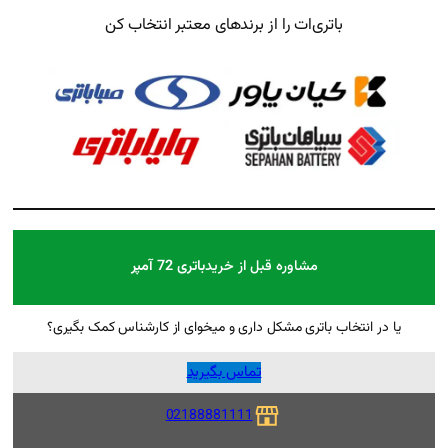
از برندهای معتبر انتخاب کن
بل از خرید
باتری 72 آمپر
ل داری و میخوای از کارشناس کمک بگیری؟
تماس بگیرید
02188881111