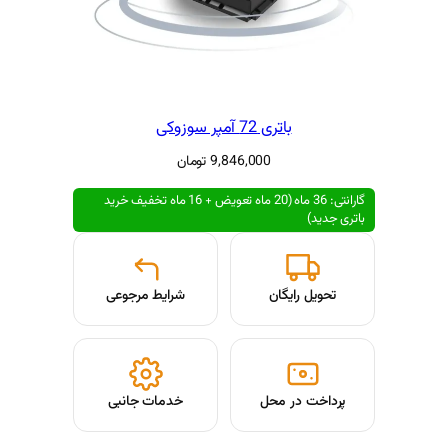
پر سوزوکی
9,846,000
تومان
گارانتی: 36 ماه (20 ماه تعویض + 16 ماه تخفیف خرید
شرایط مرجوعی
حل
خدمات جانبی