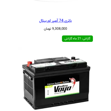
پر اوربیتال
9,308,000
تومان