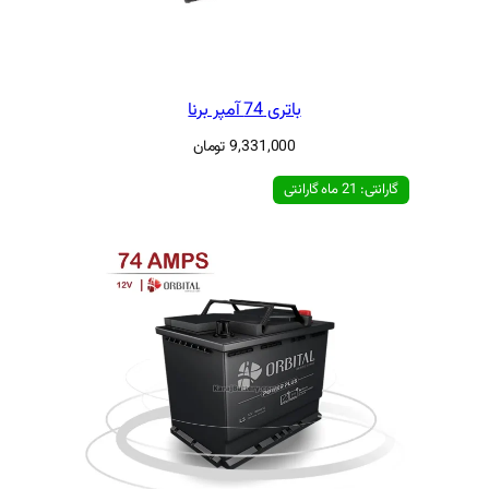
تری 74 آمپر برنا
9,331,000
تومان