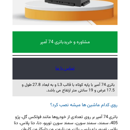
 و خرید
باتری 74 آمپر
تماس با ما
باتری 74 آمپر با پایه کوتاه با قالب L3 و به ابعاد 27.8 طول و
میشه نصب کرد؟
 روی تعدادی از خودروها مانند فولکس گل، پژو
ن، سمند سورن توربو، دنا، دنا پلاس، دنا
اژن، ون نارون، ون دلیکا، ون کاروان