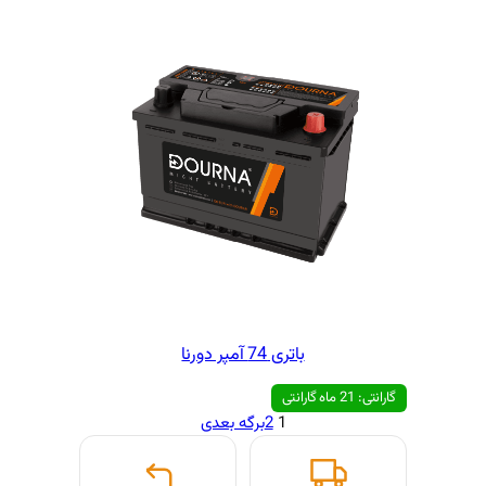
 74 آمپر دورنا
1
2
برگه بعدی