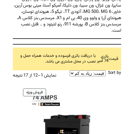
، ون دلیکا، آمیکو آسنا، مینی بوس آرین،
خاور، MG 500، MG 6، آئودی TT، تیگو 5، هیوندای توسان،
هیوندای آزرا و ولوو وی 40، بی ام و X1، مرسدس بنز کلاس A،
مرسدس بنز کلاس B، پورشه 911، رنو لتیتود و .. قابل نصب
ت باتری فرسوده و خدمات همراه حمل و
محل مشتری می باشد.
Sorted
نمایش 1–12 از 17 نتیجه
by
price:
محصول
فروش ویژه
high
تخفیف
to
خورده
low