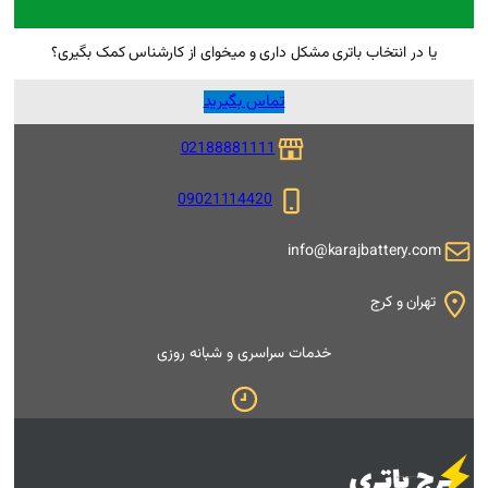
ل داری و میخوای از کارشناس کمک بگیری؟
تماس بگیرید
02188881111
09021114420
i
 سراسری و شبانه روزی