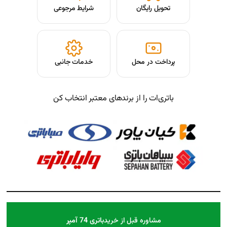
شرایط مرجوعی
حل
خدمات جانبی
از برندهای معتبر انتخاب کن
بل از خرید
باتری 74 آمپر