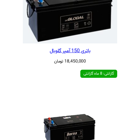
مپر گلوبال
18,450,00
تومان