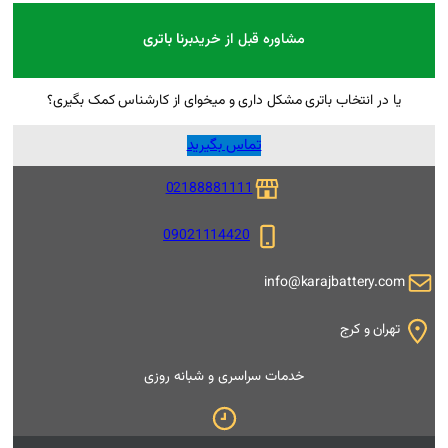
 قبل از خرید
برنا باتری
ل داری و میخوای از کارشناس کمک بگیری؟
تماس بگیرید
02188881111
09021114420
i
 سراسری و شبانه روزی