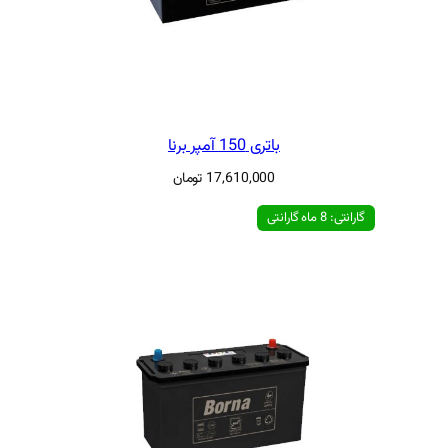
ی 150 آمپر برنا
17,610,00
تومان