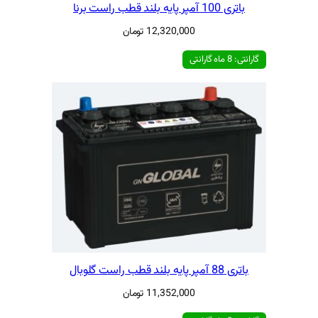
12,320,00
تومان
11,352,00
تومان