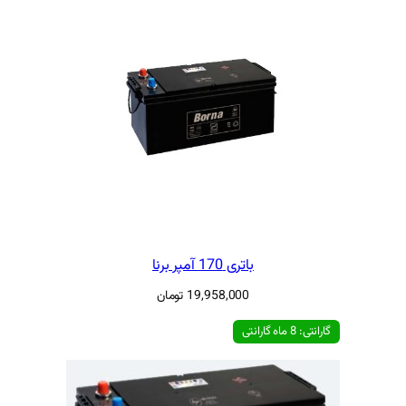
ی 170 آمپر برنا
19,958,00
تومان