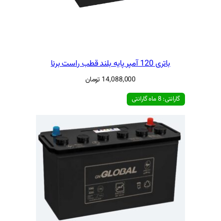
14,088,00
تومان