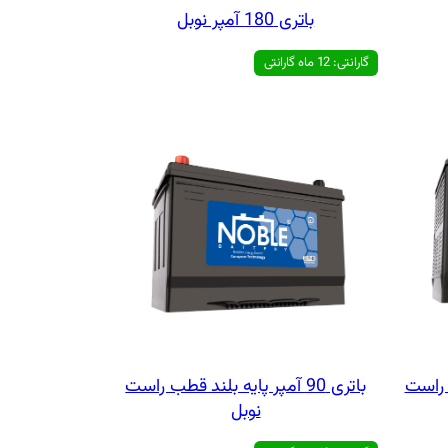
باتری 180 آمپر نوبل
گارانتی: 12 ماه گارانتی
طب راست
باتری 90 آمپر پایه بلند قطب راست
نوبل