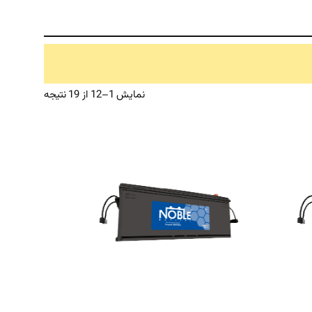
Sorted
نمایش 1–12 از 19 نتیجه
by
price:
high
to
low