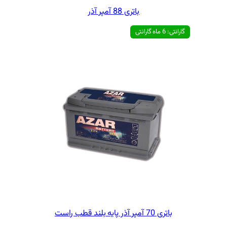
تری 88 آمپر آذر