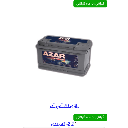
تری 70 آمپر آذر
1
2
3
برگه بعدی