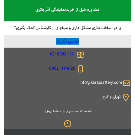
 از خرید
نمایندگی آذر باتری
ل داری و میخوای از کارشناس کمک بگیری؟
تماس بگیرید
02188881111
09021114420
i
 سراسری و شبانه روزی