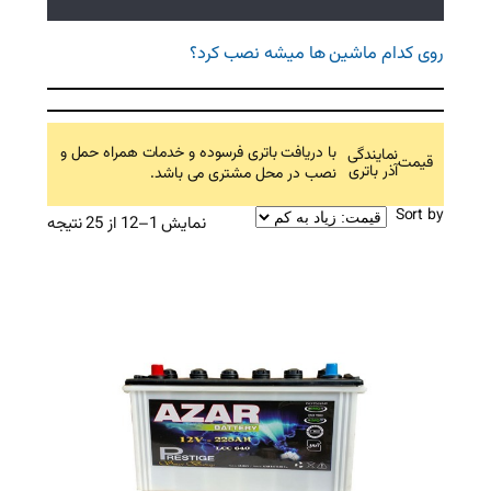
میشه نصب کرد؟
افت باتری فرسوده و خدمات همراه حمل و
ر محل مشتری می باشد.
Sorted
نمایش 1–12 از 25 نتیجه
by
price:
high
to
low