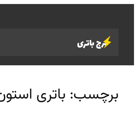
رفتن
به
محتوا
برچسب:
باتری استون م