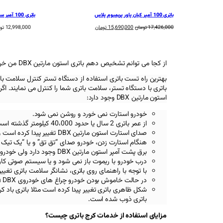
باتری 100 آمپر کیان پاور پریمیوم پلاس
باتری 100 آمپر سوزوکی
قیمت
قیمت
17,426,000
تومان
15,690,000
تومان
12,998,000
تو
اصلی:
فعلی:
17,426,000 تومان
15,690,000 تومان.
بود.
از کجا می توانم تشخیص دهم باتری استون مارتین DBX من خراب شده است؟
بهترین راه تست باتری استفاده از دستگاه تستر کنترل سلامت با
باتری با دستگاه تستر، سلامت باتری شما را کنترل می نمایند. اگر ب
استون مارتین DBX
وجود دارد:
خودرو استارت نمی خورد و روشن نمی شود.
از عمر باتری 2 سال یا حدود 40،000 کیلومتر گذشته است.
صدای استارت استون مارتین DBX
تغییر پیدا کرده است 
هنگام استارت زدن، خودرو صدای “تق تق” و یا “یک تیک
برق پشت آمپر استون مارتین DBX
وجود دارد ولی خودرو
درب خودرو با ریموت باز نمی شود و یا سیستم صوتی کار
با توجه با راهنمای روی باتری، نشانگر سلامت باتری تغیی
در حالت خاموش بودن خودرو چراغ های خودروی
n DBX
شکل ظاهری باتری تغییر پیدا کرده است مثلا باتری باد ک
باتری ذوب شده است.
مزایای استفاده از خدمات کرج باتری چیست؟