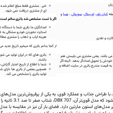
یان
خیر . مشتری فقط مبلغ اعلام شده 
ای از مشتری دریافت نمی شود.
مله
کیان پاور
،
اوربیتال
،
سوزوکی
،
صبا
و
اگر با تست مشخص شد باتری سالم است باز
امدادگران ما باتری شما با دستگ
استارت نخوردن خودرو مشکلی به غیر
هزینه ایاب و ذهاب را مشتری مطالب
کارت و نقدی
از کجا بدانم باتری که میخرم تاریخ جدید می
باتری های که در ایران تولید می شو
 می باشد. یعنی مشتری می بایستی هم
باشند.
ودش را تحویل امدادگر بدهد. البته اگر
شما با اطلاع از تاریخ اعتبار گاران
به قیمت مندرج باتری در سایت اضافه و
همچین بعضی از باتری ها دارای شما
تولید باتری را مشخص می کند.