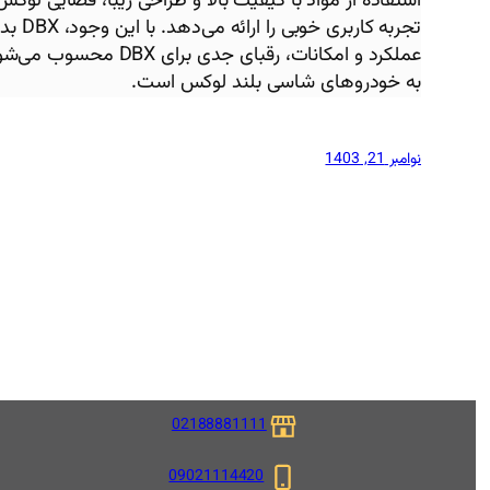
استفاده از مواد با کیفیت بالا و طراحی زیبا، فضایی لو
تجربه
به خودروهای شاسی بلند لوکس است.
نوامبر 21, 1403
02188881111
09021114420