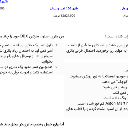
باتری 100 آمپر وایا باتری
باتری 100 آمپر اوربیتال
,500
مان
12,621,000
تومان
من باتری استون مارتین DBX خود را چند ماهی است خریدم اما الان دوباره چرا ماشینم استارت نمیخوره؟
تری می باشد و همکاران ما قبل از نصب
طول عمر یک باتری رابطه مستقیم با 
ه موارد زیر برخوردید احتمال خرابی باتری
آمپر نمی آید به احتمال زیاد باتری
سرباتری ها از ترمینال های باتری 
بخوانید.
استفاده کنید و ادوات برقی به خود
و خودرو اصطلاحا به زور روشن میشود.
 کوچک” می دهد.
 روشن نمی شود.
 نمی کند.
ر رنگ داده است.
Aston Marti
کم نور شده است.
رده، از آن اسید نشت کرده و یا قطب های
آیا برای حمل و نصب باتری در محل باید ه