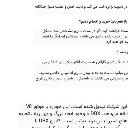
در سایت را پرداخت می کند و بابت حمل و نصب مبلغ جداگانه
 هم باید خرید را انجام دهم؟
اه تست خواهند کرد، اگر در تست باتری مشخص شد مشکل
 از خراب شدن باتری می باشد، همکاران امدادگر ما فقط
ه خواهند کرد.
 باشد؟
د همگی دارای گارانتی به صورت الکترونیکی و یا کاغذی می
تی می توانید نسبت به جدید بودن باتری اطمینان حاصل نمایید.
ره سریالی می باشند که قسمتی از شماره سریال باتری تاریخ
استون مارتین DBX، اولین شاسی بلند این برند بریتانیایی، با طراحی جذاب و عملکرد قوی، به یکی از پرفروش‌ترین مدل‌های این شرکت تبدیل شده است. این خودرو با موتور V8
توئین توربو، در دو مدل 542 و 697 اسب بخار عرضه می‌شود که مدل قوی‌تر آن، DBX 707، شتاب صفر تا صد 3.1 ثانیه را ارائه می‌دهد. DBX با وجود ابعاد بزرگ و وزن زیاد، تجربه
رانندگی لذت‌بخشی را ارائه می‌دهد و امکاناتی فراتر از سایر مدل‌های استون مارتین دارد. فضای بار آن نیز در مقایسه با مدل‌های اسپرت این برند بیشتر است. کابین DBX با