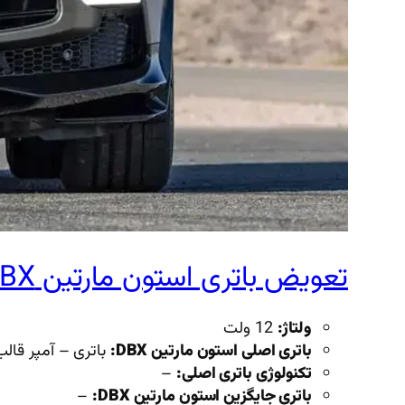
تعویض باتری استون مارتین DBX + قیمت و خرید
ولتاژ:
12 ولت
باتری اصلی استون مارتین DBX:
باتری – آمپر قالب L5 پایه کوتاه قطب
تکنولوژی باتری اصلی:
–
باتری جایگزین استون مارتین DBX:
–