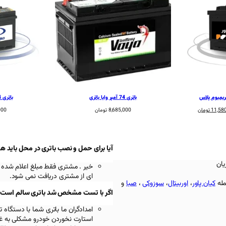
باتری 74 آمپر وایا باتری
باتری 74 آمپر صبا باتری
قیمت
11,58
تومان
8,685,000
تومان
000
فعلی:
12,864,000 تومان
11,580,000 تومان.
آیا برای حمل و نصب باتری در محل باید ه
یان
خیر . مشتری فقط مبلغ اعلام شده 
ای از مشتری دریافت نمی شود.
مله
کیان پاور
،
اوربیتال
،
سوزوکی
،
صبا
و
اگر با تست مشخص شد باتری سالم است باز
امدادگران ما باتری شما با دستگ
استارت نخوردن خودرو مشکلی به غیر