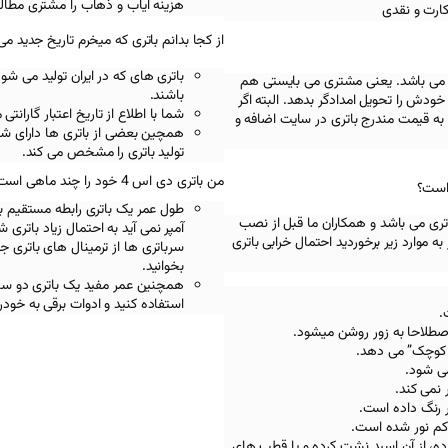
هزینه ایاب و ذهاب را مشتری مطالب
کارت و نقدی
از کجا بدانم باتری که میخرم تاریخ جدید می
باتری های که در ایران تولید می شو
 می باشد. یعنی مشتری می بایستی هم
باشند.
ودش را تحویل امدادگر بدهد. البته اگر
شما با اطلاع از تاریخ اعتبار گاران
به قیمت مندرج باتری در سایت اضافه و
همچین بعضی از باتری ها دارای شما
تولید باتری را مشخص می کند.
من باتری دی اس 4 خود را چند ماهی است خریدم اما الان دوباره چرا ماشینم استارت نمیخوره؟
طول عمر یک باتری رابطه مستقیم با 
تری می باشد و همکاران ما قبل از نصب
آمپر نمی آید به احتمال زیاد باتری
ه موارد زیر برخوردید احتمال خرابی باتری
سرباتری ها از ترمینال های باتری 
بخوانید.
استفاده کنید و ادوات برقی به خود
اصطلاحا به زور روشن میشود.
 کوچک” می دهد.
ی شود.
 نمی کند.
ر رنگ داده است.
کم نور شده است.
رده، از آن اسید نشت کرده و یا قطب های