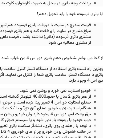
پرداخت وجه باتری در محل به صورت کارتخوان، کارت به 
آیا باتری فرسوده خود را باید تحویل دهم؟
قیمت مندرج در سایت با دریافت باتری فرسوده هم آمپر
مبلغ مندرج در سایت را پرداخت کند و هم باتری فرسوده خ
مشتری باتری فرسوده (داغی) نداشته باشد ، قیمت داغی 
از مشتری مطالبه می شود.
از کجا می توانم تشخیص دهم باتری دی اس 4 من خراب شده است؟
بهترین راه تست باتری استفاده از دستگاه تستر کنترل سلامت با
باتری با دستگاه تستر، سلامت باتری شما را کنترل می نمایند. اگر ب
دی اس 4
وجود دارد:
خودرو استارت نمی خورد و روشن نمی شود.
از عمر باتری 2 سال یا حدود40،000 کیلومتر گذشته است.
صدای استارت
دی اس 4
تغییر پیدا کرده است و خودرو 
هنگام استارت زدن، خودرو صدای “تق تق” و یا “یک تیک
برق پشت آمپر
دی اس 4
وجود دارد ولی خودرو روشن نم
درب خودرو با ریموت باز نمی شود و یا سیستم صوتی کار
با توجه با راهنمای روی باتری، نشانگر سلامت باتری تغیی
در حالت خاموش بودن خودرو چراغ های خودروی
DS 4
شکل ظاهری باتری تغییر پیدا کرده است مثلا باتری باد ک