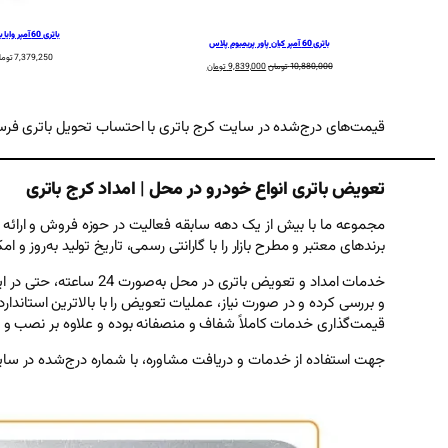
باتری 60 آمپر وایا باتری
باتری 60 آمپر کیان پاور پریمیوم پلاس
7,379,250
توما
قیمت
قیمت
10,880,000
تومان
9,839,000
تومان
اصلی:
فعلی:
10,880,000 تومان
9,839,000 تومان.
بود.
قیمت‌های درج‌شده در سایت کرج باتری با احتساب تحویل باتری فرس
تعویض باتری انواع خودرو در محل | امداد کرج باتری
مجموعه ما با بیش از یک دهه سابقه فعالیت در حوزه فروش و ارائه خ
برندهای معتبر و مطرح بازار را با گارانتی رسمی، تاریخ تولید به‌روز و 
خدمات امداد و تعویض ب
و بررسی کرده و در صورت نیاز، عملیات تعویض را با بالاترین استاندارد
قیمت‌گذاری خدمات کاملاً شفاف و منصفانه بوده و علاوه بر نصب و تست
جهت استفاده از خدمات و دریافت مشاوره، با شماره درج‌شده در سا