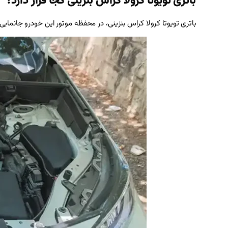
باتری تویوتا کرولا کراس بنزینی کجا قرار دارد؟
باتری تویوتا کرولا کراس بنزینی، در محفظه موتور این خودرو جانما