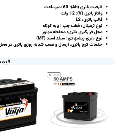
ظرفیت باتری (Ah): 60 آمپر‌ساعت
ولتاژ باتری (V): 12 ولت
قالب باتری: L2
نوع ترمینال: قطب چپ | پایه کوتاه
محل قرارگیری باتری: محفظه موتور
نوع باتری پیشنهادی: سیلد اسید (MF)
خدمات کرج باتری: ارسال و نصب شبانه روزی باتری در محل،
قیمت
محصول
فروش ویژه
تخفیف
خورده