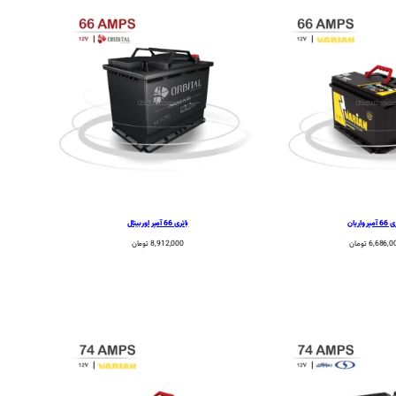
پر واریان
باتری 66 آمپر اوربیتال
6,686,0
تومان
8,912,000
تومان