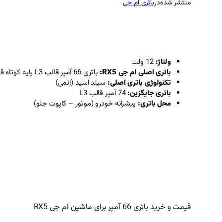
منتشر شده
در
باتری ام جی
ولتاژ:
12 ولت
باتری اصلی ام جی RX5:
باتری 66 آمپر قالب L3 پایه کوتاه قطب چپ
تکنولوژی باتری اصلی:
سیلد اسید (اتمی)
باتری جایگزین:
74 آمپر قالب L3
محل باتری:
پیشرانه خودرو (موتور – کاپوت جلو)
قیمت و خرید باتری 66 آمپر برای ماشین ام جی RX5