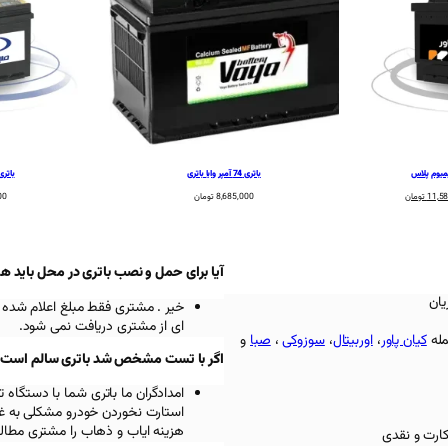
باتری 74 آمپر وایا باتری
باتری 74 آمپر صبا ب
قیمت
11,5
تومان
8,685,000
تومان
00
فعلی:
12,864,000 تومان
11,580,000 تومان.
آیا برای حمل و نصب باتری در محل باید ه
یان
خیر . مشتری فقط مبلغ اعلام شده 
ای از مشتری دریافت نمی شود.
مله
کیان پاور
،
اوربیتال
،
سوزوکی
،
صبا
و
اگر با تست مشخص شد باتری سالم است باز
امدادگران ما باتری شما با دستگ
استارت نخوردن خودرو مشکلی به غیر
هزینه ایاب و ذهاب را مشتری مطالب
کارت و نقدی