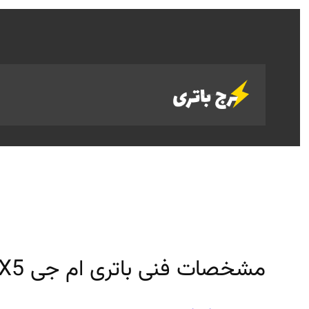
رفتن
به
محتوا
مشخصات فنی باتری ام جی RX5 + قیمت و خرید