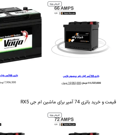
محصول
فروش ویژه
تخفیف
خورده
باتری 66 آمپر وایا باتری
باتری 66 آمپر کیان پاور پریمیوم پلاس
7,936,500
توما
قیمت
قیمت
11,727,000
تومان
10,582,000
تومان
اصلی:
فعلی:
11,727,000 تومان
10,582,000 تومان.
بود.
قیمت و خرید باتری 74 آمپر برای ماشین ام جی RX5
محصول
فروش ویژه
تخفیف
خورده