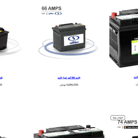
باتری 66 آمپر صبا باتری
باتری 66 آم
ن
6,686,000
تومان
00
محصول
فروش ویژه
تخفیف
خورده