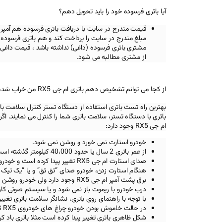
آیا باتری فرسوده خود را باید تحویل دهم؟
قیمت مندرج در سایت با دریافت باتری فرسوده هم آمپر
مبلغ مندرج در سایت را پرداخت کند و هم باتری فرسوده خ
مشتری باتری فرسوده (داغی) نداشته باشد ، قیمت داغی 
از مشتری مطالبه می شود.
از کجا می توانم تشخیص دهم باتری ام جی RX5 من خراب شده است؟
بهترین راه تست باتری استفاده از دستگاه تستر کنترل سلامت با
باتری با دستگاه تستر، سلامت باتری شما را کنترل می نمایند. اگر ب
ام جی RX5
وجود دارد:
خودرو استارت نمی خورد و روشن نمی شود.
از عمر باتری 2 سال یا حدود 40،000 کیلومتر گذشته است.
صدای استارت ام جی RX5
تغییر پیدا کرده است و خودر
هنگام استارت زدن، خودرو صدای “تق تق” و یا “یک تیک
برق پشت آمپر ام جی RX5
وجود دارد ولی خودرو روشن 
درب خودرو با ریموت باز نمی شود و یا سیستم صوتی کار
با توجه با راهنمای روی باتری، نشانگر سلامت باتری تغیی
در حالت خاموش بودن خودرو چراغ های خودروی MG RX5 کم نور شده است.
شکل ظاهری باتری تغییر پیدا کرده است مثلا باتری باد ک