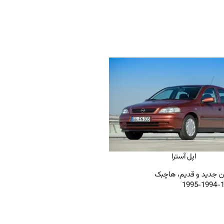
اپل آسترا
 جدید و قدیم، هاچبک
199