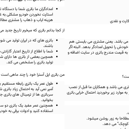
امدادگران ما باتری شما با دستگ
استارت نخوردن خودرو مشکلی به غیر
هزینه ایاب و ذهاب را مشتری مطالب
کارت و نقدی
از کجا بدانم باتری که میخرم تاریخ جدید می
باتری های که در ایران تولید می شو
 می باشد. یعنی مشتری می بایستی هم
باشند.
ودش را تحویل امدادگر بدهد. البته اگر
شما با اطلاع از تاریخ اعتبار گاران
به قیمت مندرج باتری در سایت اضافه و
همچین بعضی از باتری ها دارای شما
تولید باتری را مشخص می کند.
من باتری اپل آسترا خود را چند ماهی است خ
ست؟
طول عمر یک باتری رابطه مستقیم با 
تری می باشد و همکاران ما قبل از نصب
آمپر نمی آید به احتمال زیاد باتری
ه موارد زیر برخوردید احتمال خرابی باتری
سرباتری ها از ترمینال های باتری 
بخوانید.
استفاده کنید و ادوات برقی به خود
صطلاحا به زور روشن میشود.
 کوچک” می دهد.