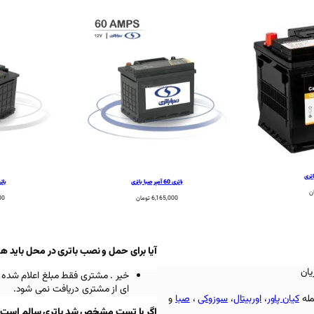
باتری 60 آمپر صبا باتری
باتری 60 آم
ن
6,165,000
تومان
00
آیا برای حمل و نصب باتری در محل باید ه
یان
خیر . مشتری فقط مبلغ اعلام شده 
ای از مشتری دریافت نمی شود.
مله
کیان پاور
،
اوربیتال
،
سوزوکی
،
صبا
و
اگر با تست مشخص شد باتری سالم است باز