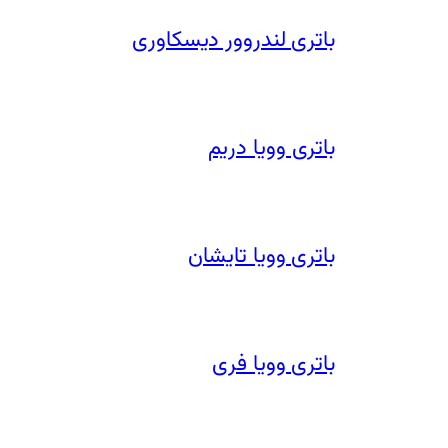
باتری لندروور دیسکاوری
باتری وویا دریم
باتری وویا تایشان
باتری وویا فری