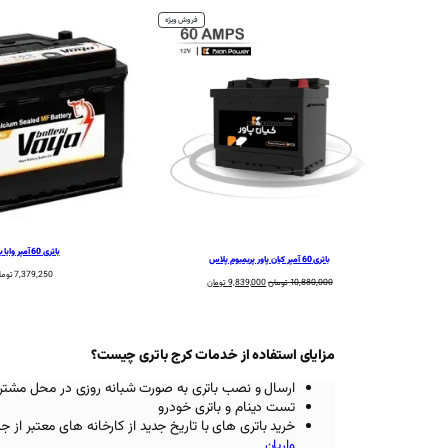
محصول
فروش ویژه
تخفیف
خورده
باتری 60 آمپر وایا باتری
باتری 60 آمپر کیان پاور پریمیوم پلاس
7,379,250
توما
قیمت
قیمت
10,880,000
تومان
9,839,000
تومان
اصلی:
فعلی:
10,880,000 تومان
9,839,000 تومان.
بود.
مزایای استفاده از خدمات کرج باتری چیست؟
ارسال و نصب باتری به صورت شبانه روزی در محل مشتر
تست دینام و باتری خودرو
خرید باتری های با تاریخ جدید از کارخانه های معتبر
از ج
واریان