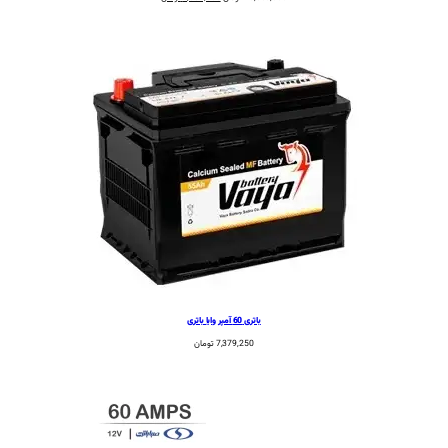
اصلی:
فعلی:
10,880,000 تومان
9,839,000 تومان.
بود.
باتری 60 آمپر وایا باتری
7,379,250
تومان