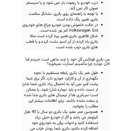
ا ریموت باز نمی شود و یا سیستم
ی کند.
راهنمای روی باتری، نشانگر سلامت
 رنگ داده است.
موش بودن خودرو چراغ های خودروی
Volks
کم نور شده است.
اتری تغییر پیدا کرده است مثلا
ده، از آن اسید نشت کرده و یا قطب
ذوب شده است.
 خود را چند ماهی است خریدم اما
ینم استارت نمیخوره؟
باتری رابطه مستقیم با نحوه
ن و کارکرد خودرو دارد. اگر برق شما
ی آید به احتمال زیاد باتری شما شارژ
 و باید دوباره شارژ شود. یا ممکن
 ها از ترمینال های باتری جدا شده
باشند. برای اطلاعات بیشتر این
نید.
همچنین عمر مفید یک باتری دو سال یا 40 هزار
اشد و اگر از خودرو خیلی زیاد
د و ادوات برقی به خودروی خود
باشید باتری شما زودتر خراب می