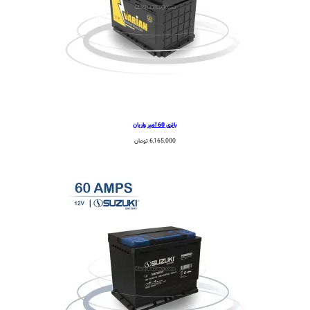
باتری 60 آمپر واریان
6,165,000
تومان