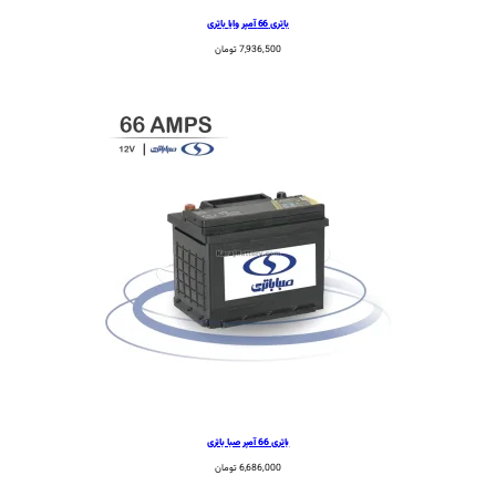
باتری 66 آمپر وایا باتری
7,936,500
تومان
باتری 66 آمپر صبا باتری
6,686,000
تومان