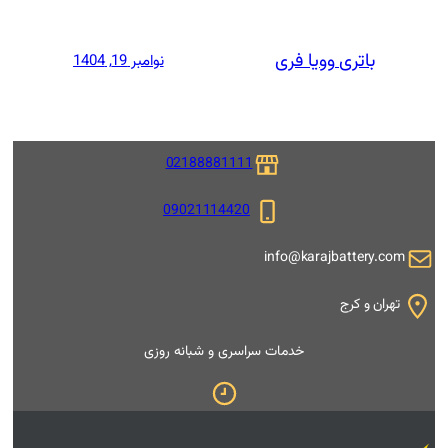
نوامبر 19, 1404
02188881111
09021114420
i
 سراسری و شبانه روزی