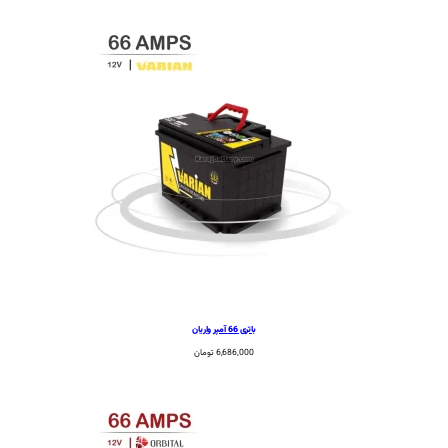
باتری 66 آمپر واریان
6,686,000
تومان