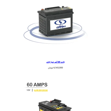
باتری 60 آمپر صبا باتری
6,165,000
تومان