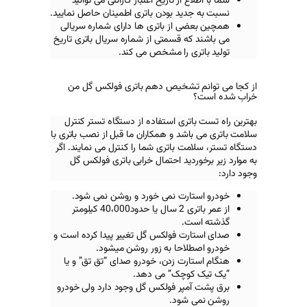
از تاریخ اعتبار گارانتی می توانید
د بودن باتری اطمینان حاصل نمایید.
از باتری ها دارای شماره سریالی
 قسمتی از شماره سریال باتری تاریخ
 را مشخص می کند.
تشخیص دهم باتری فولکس گل من
ری استفاده از دستگاه تستر کنترل
د و همکاران ما قبل از نصب باتری با
باتری شما را کنترل می نمایند. اگر
ید احتمال خرابی باتری فولکس
گل
رت نمی خورد و روشن نمی شود.
از عمر باتری 2 سال یا حدود40،000 کیلومتر
.
ت فولکس گل
تغییر پیدا کرده است و
حا به زور روشن میشود.
ت زدن، خودرو صدای “تق تق” و یا
چک” می دهد.
پر فولکس گل
وجود دارد ولی خودرو
ود.