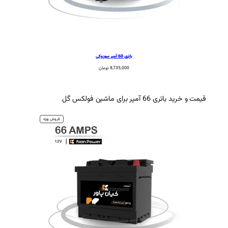
باتری 60 آمپر سوزوکی
8,735,000
تومان
فولکس
گل
محصول
فروش ویژه
تخفیف
خورده