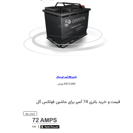
باتری 66 آمپر اوربیتال
8,912,000
تومان
فولکس
گل
محصول
فروش ویژه
تخفیف
خورده