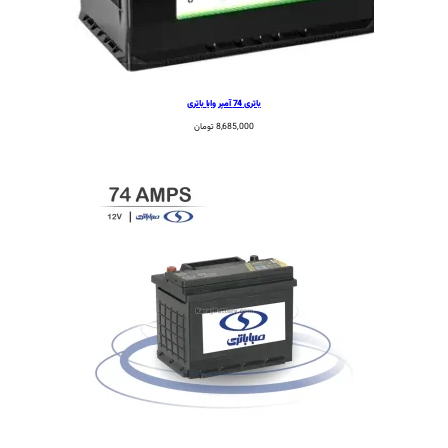
باتری 74 آمپر وایا باتری
8,685,000
تومان