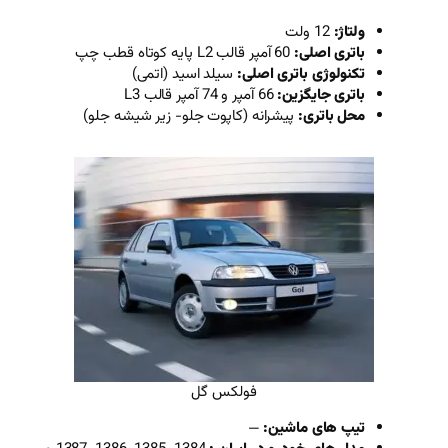
اصلی:
سیلد اسید (اتمی)
انه (کاپوت جلو- زیر شیشه جلو)
فولکس گل
:
—