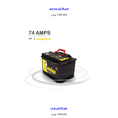
باتری 74 آمپر صبا باتری
7,492,000
تومان
باتری 74 آمپر واریان
7,492,000
تومان