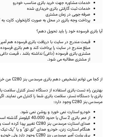
خدمات مشاوره جهت خرید باتری مناسب خودرو
خدمات ثبت گارانتی باتری خریداری شده
صرفه جویی در زمان مشتری
پرداخت وجه باتری در محل به صورت کارتخوان، کارت به 
آیا باتری فرسوده خود را باید تحویل دهم؟
قیمت مندرج در سایت با دریافت باتری فرسوده هم آمپر
مبلغ مندرج در سایت را پرداخت کند و هم باتری فرسوده خ
مشتری باتری فرسوده (داغی) نداشته باشد ، قیمت داغی 
از مشتری مطالبه می شود.
از کجا می توانم تشخیص دهم باتری مرسدس بنز C280 من خراب شده است؟
بهترین راه تست باتری استفاده از دستگاه تستر کنترل سلامت با
باتری با دستگاه تستر، سلامت باتری شما را کنترل می نمایند. اگر ب
مرسدس بنز C280
وجود دارد:
خودرو استارت نمی خورد و روشن نمی شود.
از عمر باتری 2 سال یا حدود 40،000 کیلومتر گذشته است.
صدای استارت
مرسدس بنز C280
تغییر پیدا کرده است 
هنگام استارت زدن، خودرو صدای “تق تق” و یا “یک تیک
برق پشت آمپر
مرسدس بنز C280
وجود دارد ولی خودرو