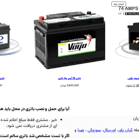
محصول
فروش ویژه
تخفیف
خورده
باتری 74 آمپر وایا باتری
باتری 74 آمپر صبا ب
قیمت
11,5
تومان
8,685,000
تومان
00
فعلی:
12,864,000 تومان
11,580,000 تومان.
آیا برای حمل و نصب باتری در محل باید ه
یان
خیر . مشتری فقط مبلغ اعلام شده 
ای از مشتری دریافت نمی شود.
مله
کیان پاور
،
اوربیتال
،
سوزوکی
،
صبا
و
اگر با تست مشخص شد باتری سالم است باز