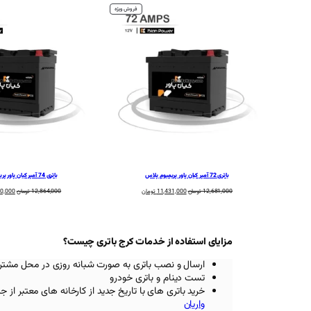
محصول
فروش ویژه
تخفیف
خورده
باتری 72 آمپر کیان پاور پریمیوم پلاس
باتری 74 آمپر کیان پاور پریمیوم پلاس
قیمت
قیمت
قیمت
12,681,000
تومان
11,431,000
تومان
12,864,000
تومان
80,000
اصلی:
فعلی:
اصلی:
12,681,000 تومان
11,431,000 تومان.
بود.
بود.
مزایای استفاده از خدمات کرج باتری چیست؟
ارسال و نصب باتری به صورت شبانه روزی در محل مشتر
تست دینام و باتری خودرو
خرید باتری های با تاریخ جدید از کارخانه های معتبر
از ج
واریان