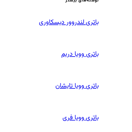
نوشته‌های بیشتر
باتری لندروور دیسکاوری
باتری وویا دریم
باتری وویا تایشان
باتری وویا فری