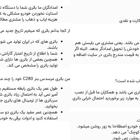
امدادگران ما باتری شما با دستگ
استارت نخوردن خودرو مشکلی به غیر
هزینه ایاب و ذهاب را مشتری مطالب
کارت و نقدی
از کجا بدانم باتری که میخرم تاریخ جدید می
باتری های که در ایران تولید می شو
 می باشد. یعنی مشتری می بایستی هم
باشند.
ودش را تحویل امدادگر بدهد. البته اگر
شما با اطلاع از تاریخ اعتبار گاران
به قیمت مندرج باتری در سایت اضافه و
همچین بعضی از باتری ها دارای شما
تولید باتری را مشخص می کند.
من باتری مرسدس بنز C280 خود را چند ماهی است خریدم اما الان دوباره چرا ماشینم استارت نمیخوره؟
طول عمر یک باتری رابطه مستقیم با 
تری می باشد و همکاران ما قبل از نصب
آمپر نمی آید به احتمال زیاد باتری
ه موارد زیر برخوردید احتمال خرابی باتری
سرباتری ها از ترمینال های باتری 
بخوانید.
استفاده کنید و ادوات برقی به خود
و خودرو اصطلاحا به زور روشن میشود.
 کوچک” می دهد.
 روشن نمی شود.