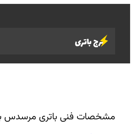
رفتن
به
محتوا
مشخصات فنی باتری مرسدس بنز C280 + قیمت و خ