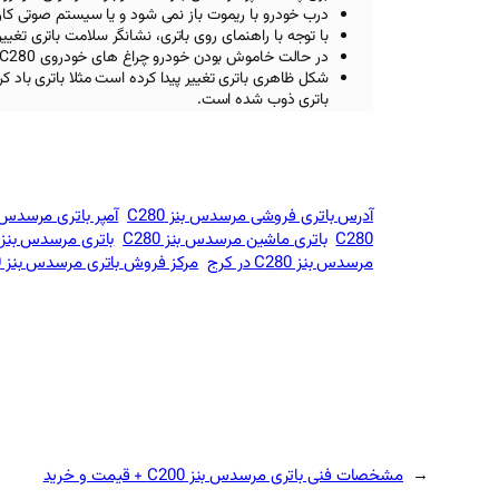
درب خودرو با ریموت باز نمی شود و یا سیستم صوتی کار
با توجه با راهنمای روی باتری، نشانگر سلامت باتری تغیی
در حالت خاموش بودن خودرو چراغ های خودروی Mercedes Benz C280 کم نور شده است.
شکل ظاهری باتری تغییر پیدا کرده است مثلا باتری باد ک
باتری ذوب شده است.
آدرس باتری فروشی مرسدس بنز C280
آمپر باتری مرسدس بنز 
C280
باتری ماشین مرسدس بنز C280
باتری مرسدس بنز C280
مرسدس بنز C280 در کرج
مرکز فروش باتری مرسدس بنز C280 کرج
←
مشخصات فنی باتری مرسدس بنز C200 + قیمت و خرید