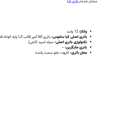
منتشر شده
در
باتری کیا
ولتاژ:
12 ولت
باتری اصلی کیا سلتوس:
باتری 60 آمپر قالب L2 پایه کوتاه قطب چپ
تکنولوژی باتری اصلی:
سیلد اسید (اتمی)
باتری جایگزین:
–
محل باتری:
کاپوت جلو سمت راننده