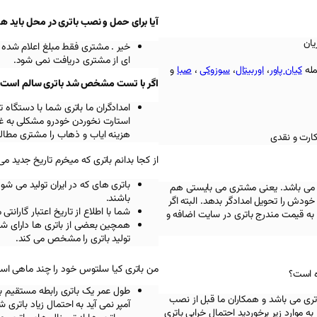
آیا برای حمل و نصب باتری در محل باید ه
یان
خیر . مشتری فقط مبلغ اعلام شده 
ای از مشتری دریافت نمی شود.
مله
کیان پاور
،
اوربیتال
،
سوزوکی
،
صبا
و
اگر با تست مشخص شد باتری سالم است باز
امدادگران ما باتری شما با دستگ
استارت نخوردن خودرو مشکلی به غیر
هزینه ایاب و ذهاب را مشتری مطالب
کارت و نقدی
از کجا بدانم باتری که میخرم تاریخ جدید می
باتری های که در ایران تولید می شو
 می باشد. یعنی مشتری می بایستی هم
باشند.
ودش را تحویل امدادگر بدهد. البته اگر
شما با اطلاع از تاریخ اعتبار گاران
به قیمت مندرج باتری در سایت اضافه و
همچین بعضی از باتری ها دارای شما
تولید باتری را مشخص می کند.
من باتری کیا سلتوس خود را چند ماهی است 
ه است؟
طول عمر یک باتری رابطه مستقیم با 
تری می باشد و همکاران ما قبل از نصب
آمپر نمی آید به احتمال زیاد باتری
ه موارد زیر برخوردید احتمال خرابی باتری