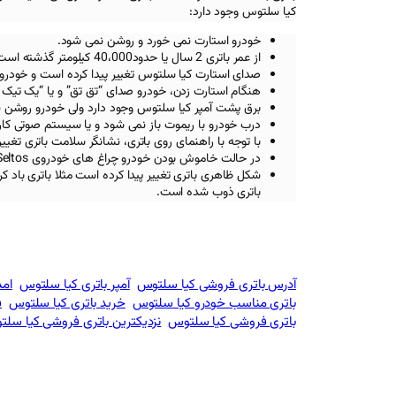
کیا
سلتوس
وجود دارد:
خودرو استارت نمی خورد و روشن نمی شود.
از عمر باتری 2 سال یا حدود40،000 کیلومتر گذشته است.
صدای استارت کیا
سلتوس
تغییر پیدا کرده است و خودرو
هنگام استارت زدن، خودرو صدای “تق تق” و یا “یک تیک
برق پشت آمپر کیا
سلتوس
وجود دارد ولی خودرو روشن 
درب خودرو با ریموت باز نمی شود و یا سیستم صوتی کار
با توجه با راهنمای روی باتری، نشانگر سلامت باتری تغیی
در حالت خاموش بودن خودرو چراغ های خودروی Kia Seltos
شکل ظاهری باتری تغییر پیدا کرده است مثلا باتری باد ک
باتری ذوب شده است.
آدرس باتری فروشی کیا سلتوس
آمپر باتری کیا سلتوس
امد
باتری مناسب خودرو کیا سلتوس
خرید باتری کیا سلتوس
ف
باتری فروشی کیا سلتوس
نزدیکترین باتری فروشی کیا سل