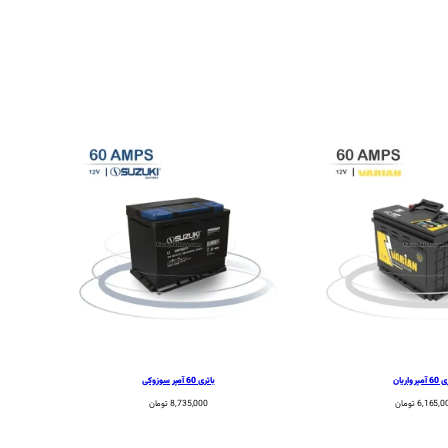
پر واریان
باتری 60 آمپر سوزوکی
6,165,0
تومان
8,735,000
تومان