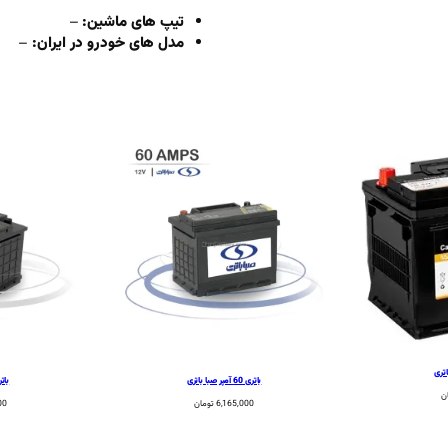
تیپ های ماشین:
–
مدل های خودرو در ایران:
–
باتری 60 آمپر صبا باتری
باتری 60 آم
ن
6,165,000
تومان
00