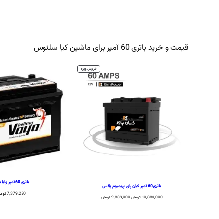
قیمت و خرید باتری 60 آمپر برای ماشین کیا سلتوس
محصول
فروش ویژه
تخفیف
خورده
باتری 60 آمپر وایا باتری
باتری 60 آمپر کیان پاور پریمیوم پلاس
7,379,250
توما
قیمت
قیمت
10,880,000
تومان
9,839,000
تومان
اصلی:
فعلی:
10,880,000 تومان
9,839,000 تومان.
بود.