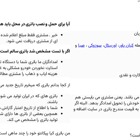
ن
آیا برای حمل و نصب باتری در محل باید ه
یان
خیر . مشتری فقط مبلغ اعلام شده 
ای از مشتری دریافت نمی شود.
مله
کیان پاور
،
اوربیتال
،
سوزوکی
،
صبا
و
اگر با تست مشخص شد باتری سالم است باز
امدادگران ما باتری شما با دستگ
استارت نخوردن خودرو مشکلی به غیر
هزینه ایاب و ذهاب را مشتری مطالب
کارت و نقدی
از کجا بدانم باتری که میخرم تاریخ جدید می
باتری های که در ایران تولید می شو
 می باشد. یعنی مشتری می بایستی هم
باشند.
ودش را تحویل امدادگر بدهد. البته اگر
شما با اطلاع از تاریخ اعتبار گاران
به قیمت مندرج باتری در سایت اضافه و
همچین بعضی از باتری ها دارای شما
تولید باتری را مشخص می کند.
من باتری کیا پیکانتو خود را چند ماهی است
 است؟