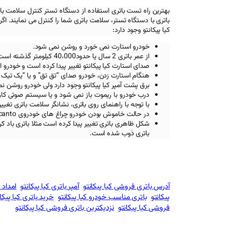
بهترین راه تست باتری استفاده از دستگاه تستر کنترل سلامت با
باتری با دستگاه تستر، سلامت باتری شما را کنترل می نمایند. اگر ب
کیا پیکانتو
وجود دارد:
خودرو استارت نمی خورد و روشن نمی شود.
از عمر باتری 2 سال یا حدود40،000 کیلومتر گذشته است.
صدای استارت
کیا پیکانتو
تغییر پیدا کرده است و خودرو 
هنگام استارت زدن، خودرو صدای “تق تق” و یا “یک تیک
برق پشت آمپر
کیا پیکانتو
وجود دارد ولی خودرو روشن ن
درب خودرو با ریموت باز نمی شود و یا سیستم صوتی کار
با توجه با راهنمای روی باتری، نشانگر سلامت باتری تغیی
در حالت خاموش بودن خودرو چراغ های خودروی
canto
شکل ظاهری باتری تغییر پیدا کرده است مثلا باتری باد ک
باتری ذوب شده است.
آدرس باتری فروشی کیا پیکانتو
آمپر باتری کیا پیکانتو
امداد ب
پیکانتو
باتری مناسب خودرو کیا پیکانتو
خرید باتری کیا پیکا
فروشی کیا پیکانتو
نزدیکترین باتری فروشی کیا پیکانتو