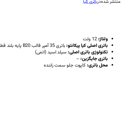
منتشر شده
در
باتری کیا
ولتاژ:
12 ولت
باتری اصلی کیا پیکانتو:
باتری 35 آمپر قالب B20 پایه بلند قطب چپ
تکنولوژی باتری اصلی:
سیلد اسید (اتمی)
باتری جایگزین:
–
محل باتری:
کاپوت جلو سمت راننده