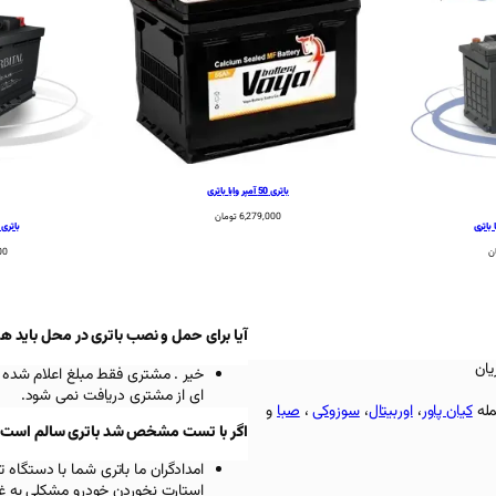
باتری 50 آمپر وایا باتری
6,279,000
تومان
باتری 50 آمپر L2 اوربیتال
ن
00
آیا برای حمل و نصب باتری در محل باید ه
یان
خیر . مشتری فقط مبلغ اعلام شده 
ای از مشتری دریافت نمی شود.
مله
کیان پاور
،
اوربیتال
،
سوزوکی
،
صبا
و
اگر با تست مشخص شد باتری سالم است باز
امدادگران ما باتری شما با دستگ
استارت نخوردن خودرو مشکلی به غیر