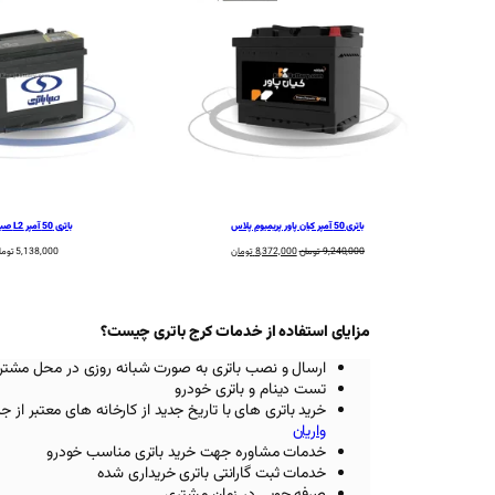
باتری 50 آمپر کیان پاور پریمیوم پلاس
باتری 50 آمپر L2 صبا باتری
قیمت
قیمت
9,240,000
تومان
8,372,000
تومان
5,138,000
توما
اصلی:
فعلی:
9,240,000 تومان
8,372,000 تومان.
بود.
مزایای استفاده از خدمات کرج باتری چیست؟
ارسال و نصب باتری به صورت شبانه روزی در محل مشتر
تست دینام و باتری خودرو
خرید باتری های با تاریخ جدید از کارخانه های معتبر
از ج
واریان
خدمات مشاوره جهت خرید باتری مناسب خودرو
خدمات ثبت گارانتی باتری خریداری شده
صرفه جویی در زمان مشتری