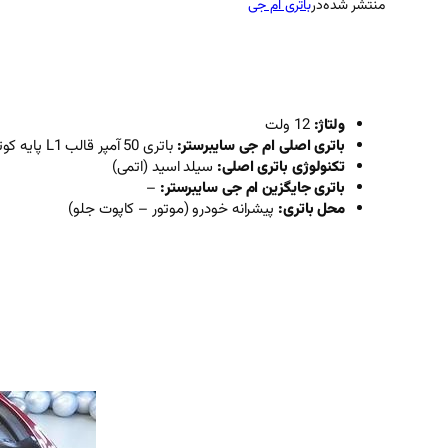
منتشر شده
در
باتری ام جی
ولتاژ:
12 ولت
باتری اصلی ام جی سایبرستر:
باتری 50 آمپر قالب L1 پایه کوتاه قطب چپ
تکنولوژی باتری اصلی:
سیلد اسید (اتمی)
باتری جایگزین ام جی سایبرستر:
–
محل باتری:
پیشرانه خودرو (موتور – کاپوت جلو)