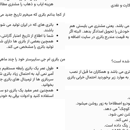
هزینه ایاب و ذهاب را مشتری مطالب
کارت و نقدی
از کجا بدانم باتری که میخرم تاریخ جدید می
باتری های که در ایران تولید می شو
 می باشد. یعنی مشتری می بایستی هم
باشند.
ودش را تحویل امدادگر بدهد. البته اگر
شما با اطلاع از تاریخ اعتبار گاران
به قیمت مندرج باتری در سایت اضافه و
همچین بعضی از باتری ها دارای شما
تولید باتری را مشخص می کند.
من باتری ام جی سایبرستر خود را چند ماهی
ب شده است؟
طول عمر یک باتری رابطه مستقیم با 
تری می باشد و همکاران ما قبل از نصب
آمپر نمی آید به احتمال زیاد باتری
ه موارد زیر برخوردید احتمال خرابی باتری
سرباتری ها از ترمینال های باتری 
بخوانید.
استفاده کنید و ادوات برقی به خود
ودرو اصطلاحا به زور روشن میشود.
 کوچک” می دهد.
وشن نمی شود.
 نمی کند.
ر رنگ داده است.