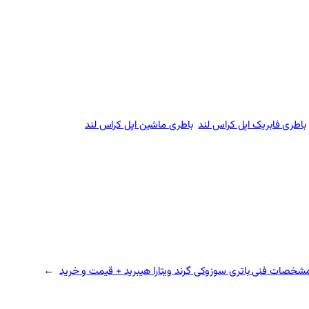
باطری فابریک اپل کراس‌ لند
باطری ماشین اپل کراس‌ لند
شخصات فنی باتری سوزوکی گرند ویتارا هیبرید + قیمت و خرید
→