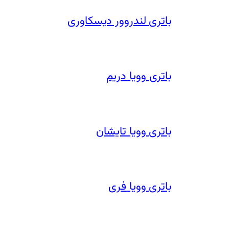
باتری لندروور دیسکاوری
باتری وویا دریم
باتری وویا تایشان
باتری وویا فری