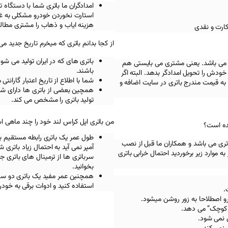
امدادگران ما باتری شما با دستگ
استارت نخوردن خودرو مشکلی به غیر
هزینه ایاب و ذهاب را مشتری مطالب
کارت و نقدی
از کجا بدانم باتری که میخرم تاریخ جدید می
باتری های که در ایران تولید می شو
 می باشد. یعنی مشتری می بایستی هم
باشند.
ودش را تحویل امدادگر بدهد. البته اگر
شما با اطلاع از تاریخ اعتبار گاران
به قیمت مندرج باتری در سایت اضافه و
همچین بعضی از باتری ها دارای شما
تولید باتری را مشخص می کند.
من باتری اپل کراس‌ لند خود را چند ماهی ا
ده است؟
طول عمر یک باتری رابطه مستقیم با 
تری می باشد و همکاران ما قبل از نصب
آمپر نمی آید به احتمال زیاد باتری
ه موارد زیر برخوردید احتمال خرابی باتری
سرباتری ها از ترمینال های باتری 
بخوانید.
استفاده کنید و ادوات برقی به خود
رو اصطلاحا به زور روشن میشود.
 کوچک” می دهد.
 نمی شود.