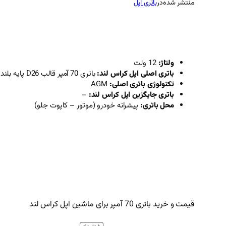
منتشر شده
در
باتری اپل
ولتاژ:
12 ولت
باتری اصلی اپل کراس‌ لند:
باتری 70 آمپر قالب D26 پایه بلند قطب چپ
تکنولوژی باتری اصلی:
AGM
باتری جایگزین اپل کراس‌ لند:
–
محل باتری:
پیشرانه خودرو (موتور – کاپوت جلو)
قیمت و خرید باتری 70 آمپر برای ماشین اپل کراس‌ لند
محصول
فروش ویژه