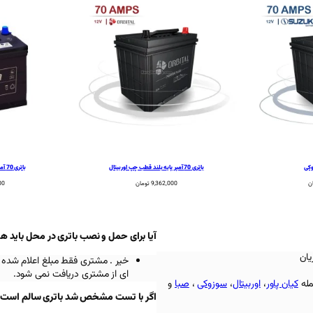
باتری 70 آمپر پایه بلند قطب چپ اوربیتال
باتری 70 آمپر پایه بلند قطب چپ برنا
ن
9,362,000
تومان
00
آیا برای حمل و نصب باتری در محل باید ه
یان
خیر . مشتری فقط مبلغ اعلام شده 
ای از مشتری دریافت نمی شود.
مله
کیان پاور
،
اوربیتال
،
سوزوکی
،
صبا
و
اگر با تست مشخص شد باتری سالم است باز