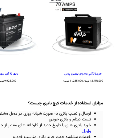
تخفیف
خورده
باتری 70 آمپر کیان پاور پریمیوم پلاس
باتری 70 آمپر سوزوکی
قیمت
قیمت
12,450,000
تومان
11,235,000
تومان
9,925,000
توما
اصلی:
فعلی:
12,450,000 تومان
11,235,000 تومان.
بود.
مزایای استفاده از خدمات کرج باتری چیست؟
ارسال و نصب باتری به صورت شبانه روزی در محل مشتر
تست دینام و باتری خودرو
خرید باتری های با تاریخ جدید از کارخانه های معتبر
از ج
واریان
خدمات مشاوره جهت خرید باتری مناسب خودرو