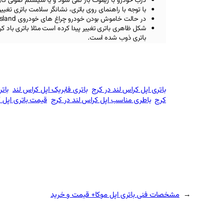
درب خودرو با ریموت باز نمی شود و یا سیستم صوتی کار
با توجه با راهنمای روی باتری، نشانگر سلامت باتری تغیی
در حالت خاموش بودن خودرو چراغ های خودروی
sland
شکل ظاهری باتری تغییر پیدا کرده است مثلا باتری باد ک
باتری ذوب شده است.
باتری اپل کراس‌ لند در کرج
باتری فابریک اپل کراس‌ لند
بات
کرج
باطری مناسب اپل کراس‌ لند در کرج
قیمت باتری اپل ک
←
مشخصات فنی باتری اپل موکا+ قیمت و خرید