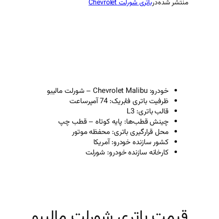
منتشر شده
در
باتری شورلت Chevrolet
خودرو: Chevrolet Malibu – شورلت مالیبو
ظرفیت باتری فابریک: 74 آمپرساعت
قالب باتری: L3
چینش قطب‌ها: پایه کوتاه – قطب چپ
محل قرارگیری باتری: محفظه موتور
کشور سازنده خودرو: آمریکا
کارخانه سازنده خودرو: شورلت
قیمت باتری شورلت مالیبو