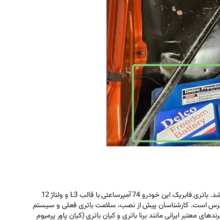
نصب باتری ماشین شورلت مالیبو کلاسیک فرایندی تخصصی است که نیاز به دقت دارد تا سیستم برقی این خودروی قدیمی عملکردی بهینه داشته باشد. باتری فابریک این خودرو 74 آمپرساعتی با قالب L3 و ولتاژ 12
ر دسترس است. کارشناسان پیش از نصب، سلامت باتری فعلی و سیستم
های معتبر ایرانی مانند برنا باتری و کیان باتری (کیان پاور پرمیوم