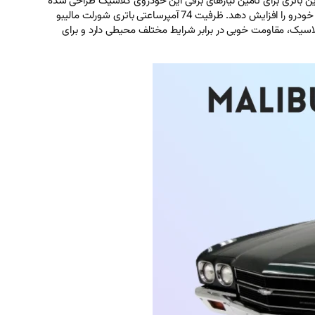
 کلاسیک، محصولی از شرکت شورلت آمریکا، معمولاً یک باتری 74 آمپرساعتی با قالب L3 و ولتاژ 12 ولت است. این باتری برای تأمین نیازهای برقی این خودروی کلاسیک طراحی شده
و عملکردی پایدار ارائه می‌دهد. انتخاب باتری مناسب برای شورلت مالیبو کلاسیک با برند معتبر و ضمانت‌نامه قابل اعتماد، می‌تواند عمر سیستم برقی خودرو را افزایش دهد. ظرفیت 74 آمپرساعتی باتری شورلت مالیبو
اسیک، مقاومت خوبی در برابر شرایط مختلف محیطی دارد و برای