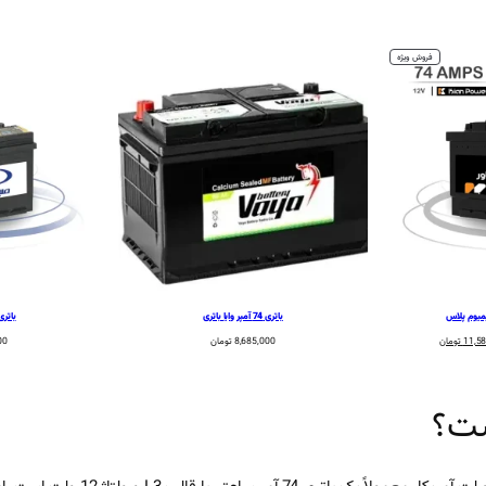
محصول
فروش ویژه
تخفیف
خورده
باتری 74 آمپر وایا باتری
باتری 74 آمپر صبا ب
قیمت
11,5
تومان
8,685,000
تومان
00
فعلی:
12,864,000 تومان
11,580,000 تومان.
ست؟