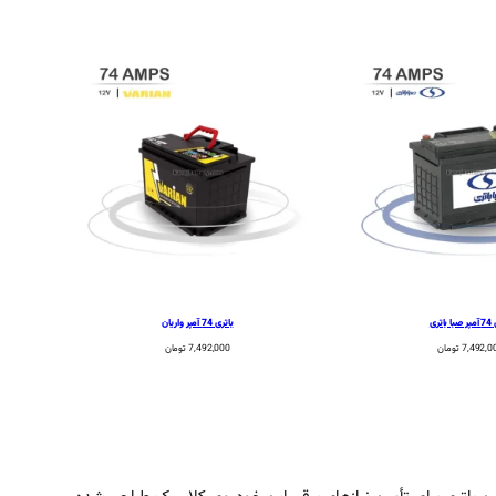
اتری
باتری 74 آمپر واریان
7,492,0
تومان
7,492,000
تومان