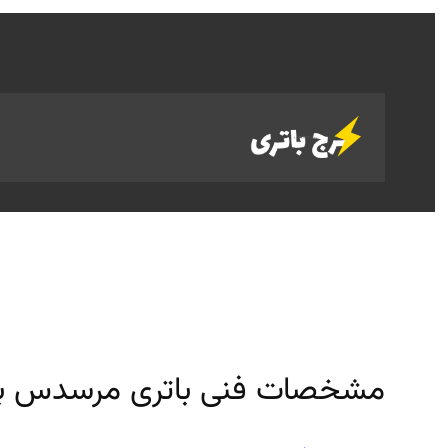
رفتن
به
محتوا
مشخصات فنی باتری مرسدس بنز اس 320