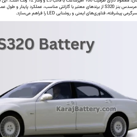
این سدان لوکس و پیشرفته را به‌طور کامل برآورده کند. انتخاب باتری مرسدس بنز S320 از برندهای معتبر 
ه، فناوری‌های ایمنی و روشنایی LED را فراهم می‌سازد.