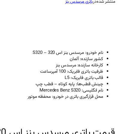
منتشر شده
در
باتری مرسدس بنز
نام خودرو: مرسدس بنز اس 320 – S320
کشور سازنده: آلمان
کارخانه سازنده: مرسدس بنز
ظرفیت باتری فابریک: 100 آمپرساعت
قالب باتری فابریک: L5
چینش قطب‌ها: پایه کوتاه – قطب چپ
نام انگلیسی: Mercedes Benz S320
محل قرارگیری باتری در خودرو: محفظه موتور
قیمت باتری مرسدس بنز اس 320 – S320