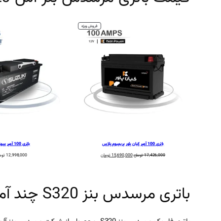
محصول
فروش ویژه
تخفیف
خورده
باتری 100 آمپر کیان پاور پریمیوم پلاس
باتری 100 آمپر سوزوکی
قیمت
قیمت
17,426,000
تومان
15,690,000
تومان
12,998,000
توم
اصلی:
فعلی:
17,426,000 تومان
15,690,000 تومان.
بود.
باتری مرسدس بنز S320 چند آمپرساعت است؟