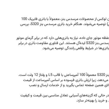
برای انتخاب بهترین باتری مرسدس بنز S320، توجه به ویژگی‌های فنی و نیازهای برقی این خودرو ضروری است. مرسدس بنز S320، به‌عنوان یک سدان لوکس از محصولات مرسدس بنز، معمولاً با باتری فابریک 100
آمپرساعتی اتمی و ولتاژ 12 ولت عرضه می‌شود. برندهای معتبر مانند کیان باتری، وایا و صبا به دلیل کیفیت بالا و طول عمر مناسب (حدود 3 تا 5 سال) توصیه می‌شوند. هنگام خرید باتری مرسدس بنز S320، بررسی
 محفظه موتور جای داده، نیاز به باتری‌هایی دارد که در برابر گرمای موتور
و ارتعاشات مقاوم باشند. برندهایی مانند کیان باتری که با فناوری AGM (Absorbent Glass Mat) عرضه می‌شوند برای خودروهای پیشرفته مانند مرسدس بنز S320 ایده‌آل هستند. این فناوری مقاومت باتری در برابر
اتری‌ها در شرایط واقعی رانندگی توصیه می‌شود.
قیمت باتری ماشین مرسدس بنز S320 با دریافت باتری کهنه به عوامل مختلفی مانند برند، ظرفیت و شرایط بازار بستگی دارد. باتری فابریک مرسدس بنز S320 معمولاً 100 آمپرساعتی با قالب L5 و ولتاژ 12 ولت است.
ی) هنگام خرید، هزینه‌ها را کاهش می‌دهد، زیرا ارزش باتری فرسوده بر اساس آمپرساعت از قیمت
ین گزینه، می‌توانید با شماره موجود در بالای همین صفحه تماس بگیرید و از خدمات ارسال و نصب
 دوام‌تر هستند، در حالی که گزینه‌های آسیایی تعادل مناسبی بین قیمت و کیفیت