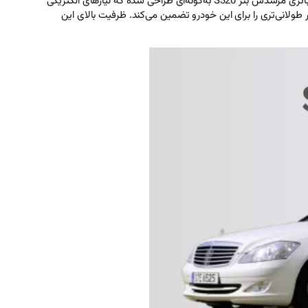
باتری فابریک مرسدس بنز S320، محصولی از شرکت مرسدس بنز آلمان، معمولاً دارای ظرفیت 100 آمپرساعت با قالب L5 و ولتاژ 12 ولت است. این باتری مرسدس بنز S320 به‌گونه‌ای طراحی شده که نیازهای الکتریکی
با گارانتی مناسب، عملکرد پایدار و طول عمر طولانی‌تری را برای این خودرو تضمین می‌کند. ظرفیت بالای این