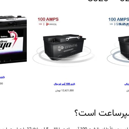
باتری 100 آمپر وایا بات
500
باتری 100 آمپر اوربیتال
ان
12,621,000
تومان