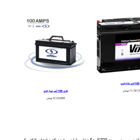
ری
11,767,
تومان
باتری 100 آمپر صبا باتری
9,122,000
تومان