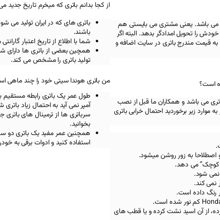
از کجا بدانم باتری که میخرم تاریخ جدید می
باتری های که در ایران تولید می شو
 می باشد. یعنی مشتری می بایستی هم
باشند.
ودش را تحویل امدادگر بدهد. البته اگر
شما با اطلاع از تاریخ اعتبار گاران
به قیمت مندرج باتری در سایت اضافه و
همچین بعضی از باتری ها دارای شما
تولید باتری را مشخص می کند.
من باتری هوندا سیتی خود را چند ماهی است
ه است؟
طول عمر یک باتری رابطه مستقیم با 
تری می باشد و همکاران ما قبل از نصب
آمپر نمی آید به احتمال زیاد باتری
ه موارد زیر برخوردید احتمال خرابی باتری
سرباتری ها از ترمینال های باتری 
بخوانید.
استفاده کنید و ادوات برقی به خود
و اصطلاحا به زور روشن میشود.
 کوچک” می دهد.
نمی شود.
 نمی کند.
ر رنگ داده است.
کم نور شده است.
رده، از آن اسید نشت کرده و یا قطب های