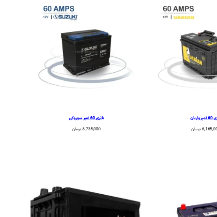
پر واریان
باتری 60 آمپر سوزوکی
6,165,0
تومان
8,735,000
تومان