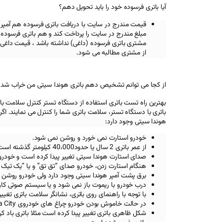
آیا باتری فرسوده خود را باید تحویل دهم؟
قیمت مندرج در سایت با دریافت باتری فرسوده هم آمپر
مبلغ مندرج در سایت را پرداخت کند و هم باتری فرسوده خ
مشتری باتری فرسوده (داغی) نداشته باشد ، قیمت داغی 
از مشتری مطالبه می شود.
از کجا می توانم تشخیص دهم باتری هوندا سیتی من خراب شد
بهترین راه تست باتری استفاده از دستگاه تستر کنترل سلامت با
باتری با دستگاه تستر، سلامت باتری شما را کنترل می نمایند. اگر ب
هوندا سیتی
وجود دارد:
خودرو استارت نمی خورد و روشن نمی شود.
از عمر باتری 2 سال یا حدود40،000 کیلومتر گذشته است.
صدای استارت هوندا سیتی
تغییر پیدا کرده است و خودر
هنگام استارت زدن، خودرو صدای “تق تق” و یا “یک تیک
برق پشت آمپر هوندا سیتی
وجود دارد ولی خودرو روشن 
درب خودرو با ریموت باز نمی شود و یا سیستم صوتی کار
با توجه با راهنمای روی باتری، نشانگر سلامت باتری تغیی
در حالت خاموش بودن خودرو چراغ های خودروی Honda City
شکل ظاهری باتری تغییر پیدا کرده است مثلا باتری باد ک