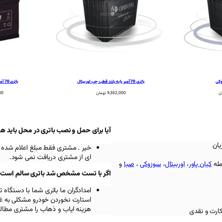
باتری 70 آمپر پایه بلند قطب چپ اوربیتال
باتری 70 آمپر پایه بلند قطب چپ برنا
ن
9,362,000
تومان
00
آیا برای حمل و نصب باتری در محل باید ه
یان
خیر . مشتری فقط مبلغ اعلام شده 
ای از مشتری دریافت نمی شود.
مله
کیان پاور
،
اوربیتال
،
سوزوکی
،
صبا
و
اگر با تست مشخص شد باتری سالم است باز
امدادگران ما باتری شما با دستگ
استارت نخوردن خودرو مشکلی به غیر
هزینه ایاب و ذهاب را مشتری مطالب
کارت و نقدی