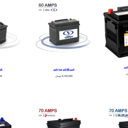
باتری 60 آمپر صبا باتری
باتری 60 آم
ن
6,165,000
تومان
00