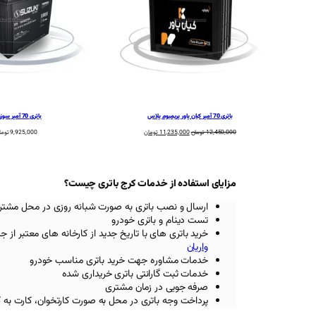
باتری 70 آمپر کیان پاور پریمیوم پلاس
باتری 70 آمپر سوزوکی
قیمت
قیمت
12,450,000
تومان
11,235,000
تومان
9,925,000
توما
اصلی:
فعلی:
12,450,000 تومان
11,235,000 تومان.
بود.
مزایای استفاده از خدمات کرج باتری چیست؟
ارسال و نصب باتری به صورت شبانه روزی در محل مشتر
تست دینام و باتری خودرو
خرید باتری های با تاریخ جدید از کارخانه های معتبر
از ج
واریان
خدمات مشاوره جهت خرید باتری مناسب خودرو
خدمات ثبت گارانتی باتری خریداری شده
صرفه جویی در زمان مشتری
پرداخت وجه باتری در محل به صورت کارتخوان، کارت به 