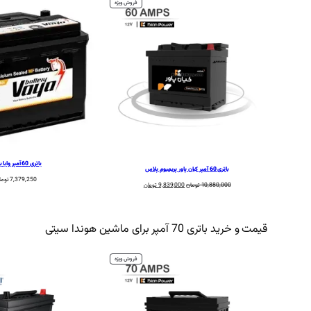
محصول
فروش ویژه
تخفیف
خورده
باتری 60 آمپر وایا باتری
باتری 60 آمپر کیان پاور پریمیوم پلاس
7,379,250
توما
قیمت
قیمت
10,880,000
تومان
9,839,000
تومان
اصلی:
فعلی:
10,880,000 تومان
9,839,000 تومان.
بود.
قیمت و خرید باتری 70 آمپر برای ماشین هوندا سیتی
محصول
فروش ویژه
تخفیف
خورده