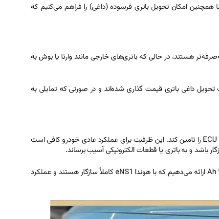
رایگان و نصب حرفه‌ای در محل، گزینه‌ای مطمئن برای خرید باتری هوندا eNS1 در کرج است.ما همچنین امکان تحویل باتری فرسوده (داغی) را فراهم می‌کنیم که
های ایرانی معمولاً مقرون‌به‌صرفه‌تر هستند، در حالی که باتری‌های خارجی مانند وارتا یا بوش به
 تحویل داغی باتری قیمت گذاری شده‌اند و در صورتی که تمایلی به
باتری اصلی هوندا eNS1 با ظرفیت ۴۵ آمپر ساعت و ولتاژ ۱۲ ولت طراحی شده تا نیازهای سیستم‌های کمکی مانند چراغ‌ها، سیستم صوتی، قفل‌ها و ECU را تامین کند. این ظرفیت برای عملکرد عادی خودرو کافی است
، ما باتری‌هایی با ظرفیت دقیق ۴۵ Ah ارائه می‌دهیم که با هوندا eNS1 کاملاً سازگار هستند و عملکرد