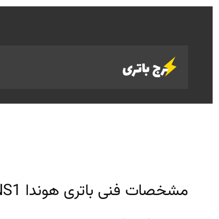
رفتن
به
محتوا
مشخصات فنی باتری هوندا eNS1 برقی