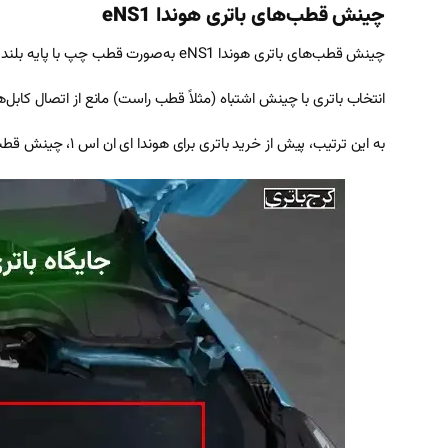
چینش قطب‌های باتری هوندا eNS1
چینش قطب‌های باتری هوندا eNS1 به‌صورت قطب چپ با پایه بلند است. این طراحی اتصال صحیح کابل‌های مثبت و منفی را تضمین می‌کند و با استاندارد JIS همخوانی دارد.
انتخاب باتری با چینش اشتباه (مثلاً قطب راست) مانع از اتصال کابل‌ها 
به این ترتیب، پیش از خرید باتری برای هوندا ای ان اس ۱، چینش قطب‌ها را با دفترچه راهنمای خودرو یا با مشاوره کارشناسان