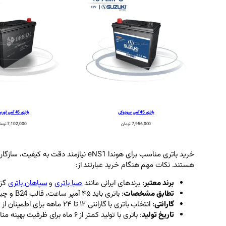
باتری 45 آمپر سوزوکی
باتری 45 آمپر اوربیتال
7,956,000
تومان
7,102,000
توما
خرید باتری مناسب برای هوندا eNS1 نیازمند دقت به کیفیت، سازگاری و خدمات پس از فروش است.
هستند. نکات مهم هنگام خرید عبارتند از:
برند معتبر
: برندهای ایرانی مانند
صبا باتری
و
سپاهان باتری
گزین
تطابق مشخصات
: باتری باید ۴۵ آمپر ساعت، قالب B24 و چینش قطب چپ با پایه بلند باشد.
گارانتی
: انتخاب باتری با گارانتی ۱۲ تا ۲۴ ماهه برای اطمینان از کیفیت ضروری است.
تاریخ تولید
: باتری با تولید کمتر از ۶ ماه برای ظرفیت بهینه مناسب است.