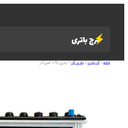
خانه
/
آذرباتری
/
باتری آذر
/ باتری 170 آمپر آذر