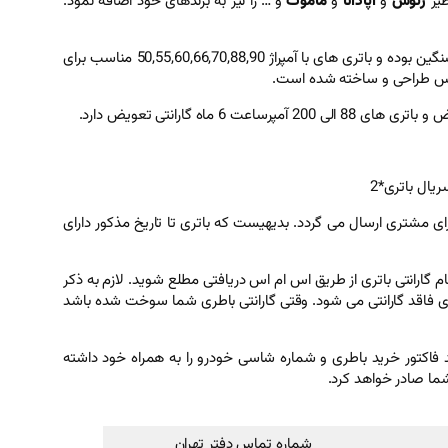
ظیر
زئوس
و
آپادانا
و
ماموت
و … را نیز به برندهای خود اضافه نمود.
به انگلیسی AZAR اولین و قدیمی ترین مارک اصلی تولیدی شرکت آذر باتری ارومیه می باشد. این باتری مناسب خودروهای سبک و سنگین بوده و باتری های با آمپراژ 50,55,60,66,70,88,90 مناسب برای
رانتی برای مشتری ارسال می گردد. بدیهیست که باتری تا تاریخ مذکور دارای
د فعالسازی گارانتی عمل کنید یعنی کد (سریال باتری*2) را به شماره 10003640 پیامک کنید تا از اتمام گارانتی باتری از طریق اس ام اس دریافتی مطلع شوید. لازم به ذکر
ری فاقد گارانتی می شود. وقتی گارانتی باطری شما سوخت شده باشد
ید فاکتور خرید باطری و شماره شاسی خودرو را به همراه خود داشته
 شما صادر خواهد کرد.
شماره تماس دفتر تهران