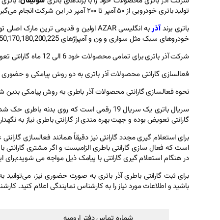
شرکت آذر باتری محصولات خود را با برندهای باتری
سولیفان
، باتری
تولید باتری خودرویی از ۵۰ آمپر تا ۲۰۰ آمپر در این شرکت انجام می‌گیرد.
باتری برند
آذر
خودروهای سبک مثل سواری و ون و آمپراژهای 100,120,150,170,180,200,225 این برند برای خودروهای سنگین همچون کامیون، تریلی، خاور، اتوبوس طراحی و ساخته شده است.
شرکت آذر باتری برای تمامی محصولات خود 6 الی 12 ماه گارانتی تعویض در نظر گرفته است. باطری های 50 الی 74 آمپرساعت 12 ماه ضمانت تعویض و باتری های 88 الی 200 آمپرساعت 6 ماه گارانتی تعویض دارد.
فعالسازی گارانتی محصولات آذر باتری به دو روش پیامکی و حضوری ق
نحوه فعالسازی گارانتی محصولات آذر باطری به روش پیامکی بدین شکل است که مشتری می
سریال باتری یک سریال 19 رقمی است که روی بد
گارانتی تعویض بوده و جهت بهره مندی از گارانتی باطری نیاز به نگه
است که فعال سازی گارانتی باطری الزامیست و اگر مشتری گارانتی ب
در هنگام استعلام گیری گارانتی با پیامک ذیل مواجه می شوید:برا
برای ثبت گارانتی باطری آذر باتری به صورت حضوری نیز، می‌توانید 
باشید و اطلاعات مورد نیاز را به کارشناس نمایندگی اعلام کنید. کارش
شماره تماس دفتر ارومیه