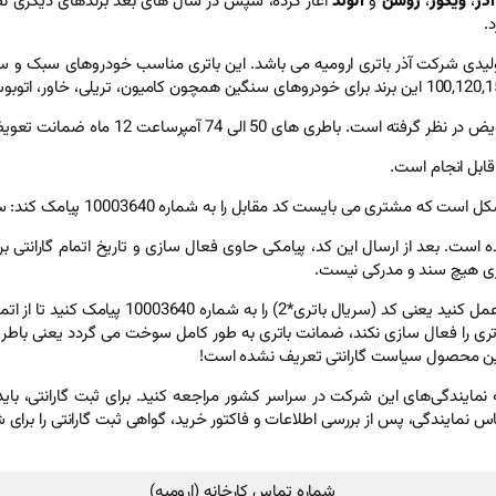
آذر
،
ویگور
،
روشن
و
الوند
آغاز کرده، سپس در سال های بعد برندهای دیگری ن
ابل انجام است.
 بایست کد مقابل را به شماره 10003640 پیامک کند: سریال باتری*2
نه باطری حک شده است. بعد از ارسال این کد، پیامکی حاوی فعال سازی و تاریخ اتمام گا
داری هیچ سند و مدرکی نیست.
برای استعلام گیری مجدد گارانتی نیز دقیقاً همانن
اتری را فعال سازی نکند، ضمانت باتری به طور کامل سوخت می گردد یعنی باط
ی این محصول سیاست گارانتی تعریف نشده است!
به نمایندگی‌های این شرکت در سراسر کشور مراجعه کنید. برای ثبت گارانتی، با
ناس نمایندگی، پس از بررسی اطلاعات و فاکتور خرید، گواهی ثبت گارانتی را برای
شماره تماس کارخانه (ارومیه)