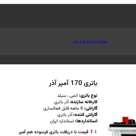
امداد باتری کرج و البرز
باتری 170 آمپر آذر
نوع باتری:
اتمی ، سیلد
کارخانه سازنده:
آذر باتری
گارانتی:
6 ماهه قابل فعالسازی
گارانتی کننده:
آذر باتری
استانداردها:
استاندارد ایران
⇓
⇑
قیمت با دریافت باتری فرسوده هم آمپر