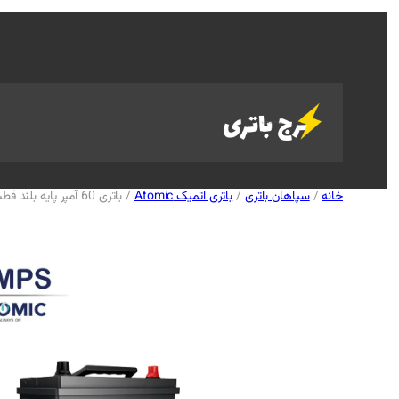
خانه
/
سپاهان باتری
/
باتری اتمیک Atomic
/ باتری 60 آمپر پایه بلند قطب چپ اتمیک