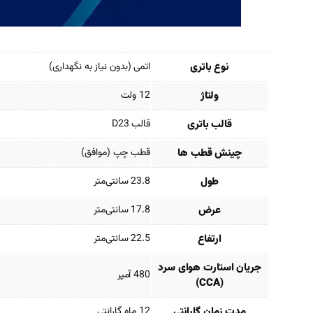
نوع باتری
اتمی (بدون نیاز به نگهداری)
ولتاژ
12 ولت
قالب باتری
قالب D23
چینش قطب ها
قطب چپ (موافق)
طول
23.8 سانتی‌متر
عرض
17.8 سانتی‌متر
ارتفاع
22.5 سانتی‌متر
جریان استارت هوای سرد
480 آمپر
(CCA)
مدت زمان گارانتی
12 ماه گارانتی