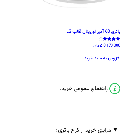
باتری 60 آمپر اوربیتال قالب L2
8,170,000
تومان
نمره
4.00
از 5
افزودن به سبد خرید
راهنمای عمومی خرید:
مزایای خرید از کرج باتری :