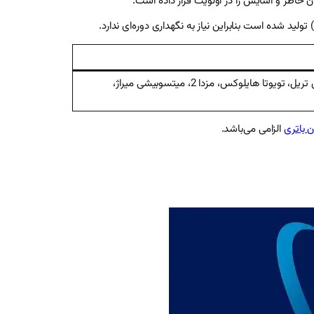
 خاطر و آسایش را در اولویت قرار داده است.
هیوندای I30، کیا سراتو مونتاژ داخل، کیا سراتو وارداتی تا ۲۰۱۲، جک جی ۳، جک جی ۴، جک جی ۵، کی‌ام‌سی جی ۷، هاوال H2، نیسان ایکس تریل، تویوتا هایلوکس، مزدا 2، میتسوبیشی میراژ،
 باتری
الزامی می‌باشد.