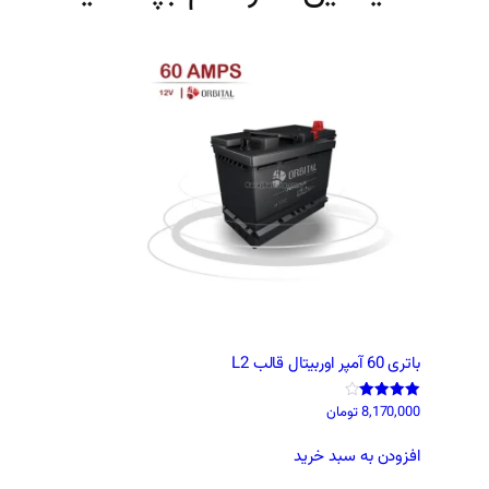
باتری 60 آمپر اوربیتال قالب L2
8,170,000
تومان
نمره
4.00
از 5
افزودن به سبد خرید