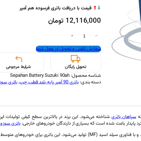
⇓
⇑
قیمت با دریافت باتری فرسوده هم آمپر
12,116,000
تومان
ب
+
−
ا
سفارش تلفنی و تحویل در محل شما
ت
ر
ی
تحویل رایگان
شرایط مرجوعی
9
0
شناسه محصول:
Sepahan Battery Suzuki 90ah
آ
دسته بندی:
باتری 90 آمپر پایه بلند قطب چپ
, 
باتری سوزوکی 
م
پ
ر
س
و
سپاهان باتری
شناخته می‌شود. این برند در بالاترین سطح کیفی تولیدات این 
ز
پایدار باعث شده است که بسیاری از دارندگان خودروهای خارجی،
باتری سوزو
و
باتری 90 آمپر سوزوکی از ظرفیت‌های پرکاربرد این برند به شمار می‌آید و با فناوری سیلد ا
ک