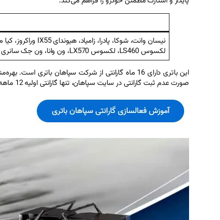
پایدار و استارت مطمئن خودرو را فراهم می‌کند.
لکسوس LS460، لکسوس LX570، ون وانا، ون جک سانری و …
این باتری دارای 16 ماه گارانتی از شرکت سپاهان بات
صورت عدم ثبت گارانتی در سایت سپاهان، تنها گارانتی اولیه 12 ماهه از طرف شرکت سپاهان برای باتری در نظر گرفته خواهد شد.