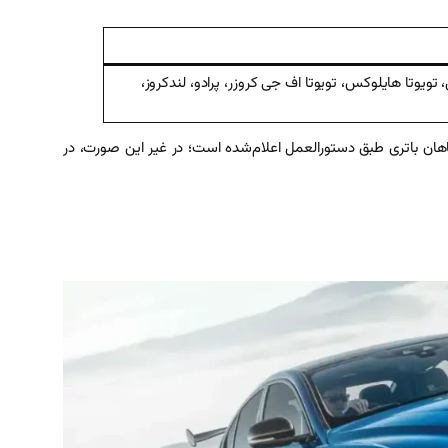
ای IX55 وراکروز، کیا موهاوی، سانگ یانگ موسو، اکتیون، رکستون، رودیوس، هاوال H9، نیسان پاترول، تویوتا هایلوکس، تویوتا اف جی کروزر، پرادو، لندکروز،
سمی سپاهان باتری طبق دستورالعمل اعلام‌شده است؛ در غیر این صورت، در