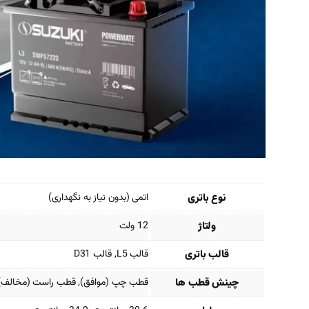
نوع باتری
اتمی (بدون نیاز به نگهداری)
ولتاژ
12 ولت
قالب باتری
قالب L5, قالب D31
چینش قطب ها
قطب چپ (موافق), قطب راست (مخالف)